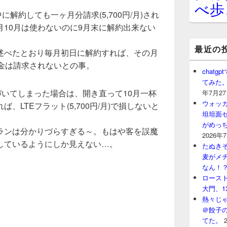
べ歩
に解約しても一ヶ月分請求(5,700円/月)され
10月は使わないのに9月末に解約出来ない
最近の
述べたとおり毎月初日に解約すれば、その月
月)料金は請求されないとの事。
chat
てみた
づいてしまった場合は、開き直って10月一杯
年7月2
ウォッ
、LTEフラット(5,700円/月)で損しないと
坦坦面セ
がめっ
ランは分かりづらすぎる～。もはや客を誤魔
2026年
しているようにしか見えない…。
たぬきそ
麦がメ
なん！
ロースト
大門、1
熱々じゃ
＠餃子
てた。