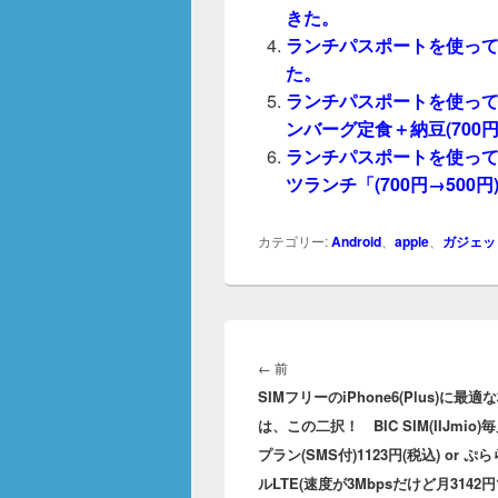
きた。
ランチパスポートを使って、
た。
ランチパスポートを使って
ンバーグ定食＋納豆(700円
ランチパスポートを使って
ツランチ「(700円→500
カテゴリー:
Android
、
apple
、
ガジェッ
投
稿
前
←
前
ナ
SIMフリーのiPhone6(Plus)に最適
の
ビ
は、この二択！ BIC SIM(IIJmio)
投
ゲ
プラン(SMS付)1123円(税込) or 
稿:
ー
ルLTE(速度が3Mbpsだけど月3142
シ