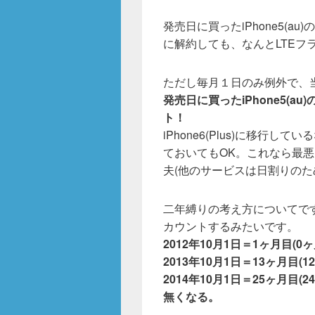
c
tt
e
発売日に買ったiPhone5(
e
er
に解約しても、なんとLTEフラ
b
o
ただし毎月１日のみ例外で、
発売日に買ったiPhone5(a
o
ト！
k
iPhone6(Plus)に移行
ておいてもOK。これなら最悪
夫(他のサービスは日割りのた
二年縛りの考え方についてです
カウントするみたいです。
2012年10月1日＝1ヶ月目(0
2013年10月1日＝13ヶ月目(
2014年10月1日＝25ヶ月目
無くなる。