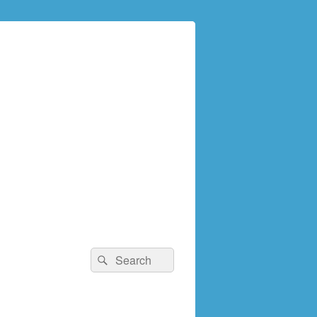
検
検
索:
索