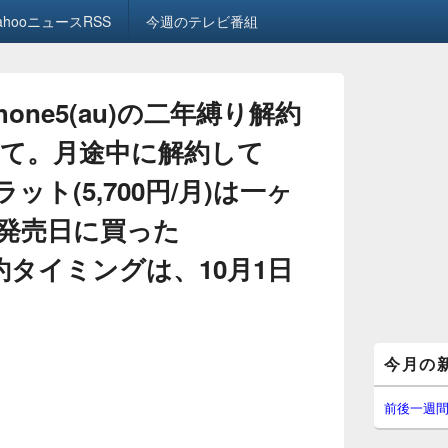
ahooニュースRSS
今週のテレビ番組
one5(au)の二年縛り解約
て。月途中に解約して
ット(5,700円/月)は一ヶ
発売日に買った
の解約タイミングは、10月1日
メ
今月の
イ
ン
サ
前後一週
イ
ド