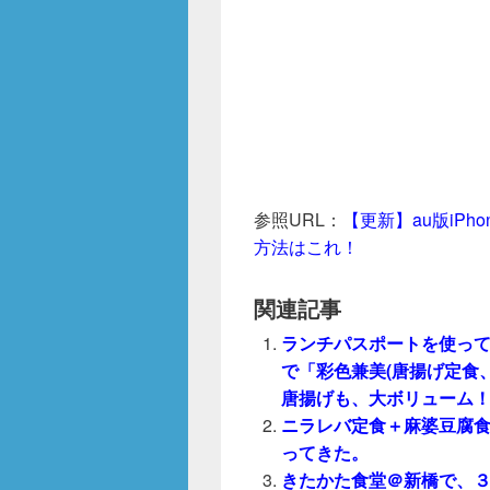
参照URL：
【更新】au版iP
方法はこれ！
関連記事
ランチパスポートを使って「
で「彩色兼美(唐揚げ定食、
唐揚げも、大ボリューム
ニラレバ定食＋麻婆豆腐食べ
ってきた。
きたかた食堂＠新橋で、３