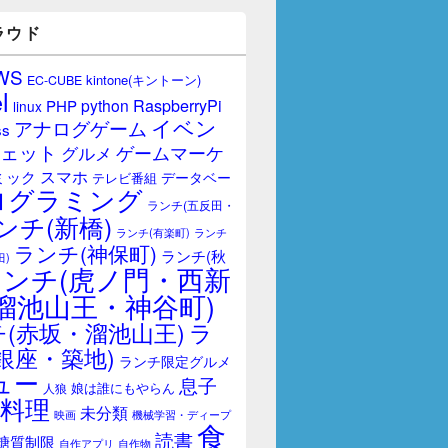
ラウド
WS
kintone(キントーン)
EC-CUBE
l
RaspberryPi
python
PHP
linux
イベン
アナログゲーム
ss
ェット
ゲームマーケ
グルメ
スマホ
ミック
データベー
テレビ番組
ログラミング
ランチ(五反田・
ンチ(新橋)
ランチ(有楽町)
ランチ
ランチ(神保町)
ランチ(秋
田)
ランチ(虎ノ門・西新
溜池山王・神谷町)
(赤坂・溜池山王)
ラ
銀座・築地)
ランチ限定グルメ
ュー
息子
娘は誰にもやらん
人狼
料理
未分類
映画
機械学習・ディープ
食
読書
糖質制限
自作アプリ
自作物