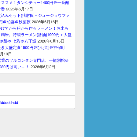
ススメ！タンシチュー1400円＠一番館
十番
2026年6月17日
煮込みセット(猪肘飯＝ジュージョウファ
00円＠柏宴＠秋葉原
2026年6月16日
受けてから粉から作るラーメン！お米も
精米。特製ラーメン(醤油)1900円＋大盛
円＠麺や 七彩＠八丁堀
2026年6月15日
き大盛定食1500円＠ひげ勘＠神保町
6月10日
間営業のソルロンタン専門店、一龍別館＠
980円は高い～！
2026年6月2日
 fddcddhdd