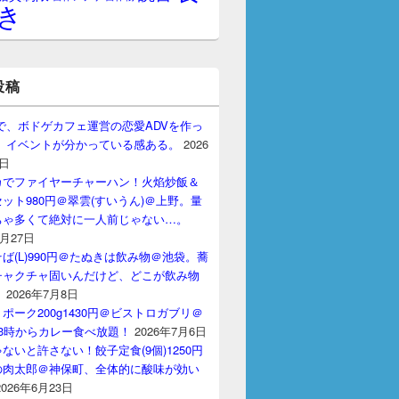
き
投稿
gptで、ボドゲカフェ運営の恋愛ADVを作っ
。 イベントが分かっている感ある。
2026
7日
カでファイヤーチャーハン！火焰炒飯＆
ット980円＠翠雲(すいうん)＠上野。量
ちゃ多くて絶対に一人前じゃない…。
7月27日
ば(L)990円＠たぬきは飲み物＠池袋。蕎
チャクチャ固いんだけど、どこが飲み物
？
2026年7月8日
ポーク200g1430円＠ビストロガブリ＠
3時からカレー食べ放題！
2026年7月6日
ないと許さない！餃子定食(9個)1250円
の肉太郎＠神保町、全体的に酸味が効い
2026年6月23日