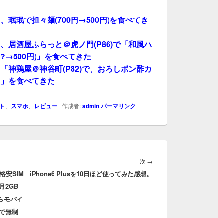
珉珉で担々麺(700円→500円)を食べてき
、居酒屋ふらっと＠虎ノ門(P86)で「和風ハ
?→500円)」を食べてきた
「神鶏屋＠神谷町(P82)で、おろしポン酢カ
円)」を食べてきた
ト
、
スマホ
、
レビュー
作成者:
admin
パーマリンク
次
次
→
な格安SIM
iPhone6 Plusを10日ほど使ってみた感想。
の
毎月2GB
投
ぷららモバイ
稿:
円で無制