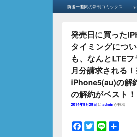
メ
前後一週間の新刊コミックス
y
イ
ン
メ
ニ
発売日に買ったiPh
ュ
ー
タイミングについ
も、なんとLTEフラ
月分請求される！
iPhone5(au)
の解約がベスト！
2014年9月29日
に
admin
が投稿
F
T
Li
共
a
wi
n
有