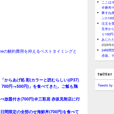
ここはオ
＠麻布
豚すね
ン)11
注文を
玄米から
り100
あじたた
2026年
24時
honeの解約費用を抑えるベストタイミングと
赤坂。1
twitter
からあげ処 彩(カラーと読むらしい)(P37)
Tweets by
700円→500円)」を食べてきた。ご飯も鶏
！
放題付き(700円)＠三彩居 赤坂見附店に行
日間限定の全部のせ海鮮丼(700円)を食べて