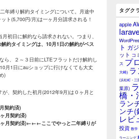
バ
ー
タグク
au)の二年縛り解約タイミングについて。月途中
ウ
ット(5,700円/月)は一ヶ月分請求される！
ィ
A
apple
ジ
larave
ェ
当月初日に解約なら請求されない。つまり、
ッ
WordPre
ト
u)の解約タイミングは、10月1日の解約がベス
ト
ガジ
エ
ット
リ
コ
しているなら、２～３日前にLTEフラットだけ解約し
プ
ア
ス
10月1日にauショップに行けなくても大丈
ラ
大崎)
め)
(浜松町・三
葉原)
が、契約した初月(2012年9月)は０ヶ月と
橋・
ランチ
ヶ月契約済)
ンチ(
12ヶ月契約済)
レビ
(24ヶ月契約済)←←←ここでやっと二年縛りが
投資
数学
ラーニング