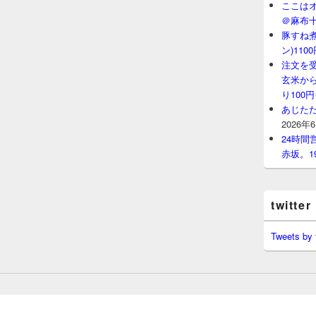
ここはオ
＠麻布
豚すね
ン)11
注文を
玄米から
り100
あじたた
2026年
24時
赤坂。1
twitter
Tweets by