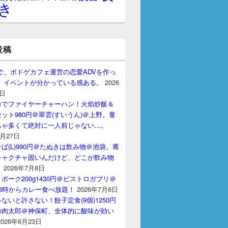
き
投稿
gptで、ボドゲカフェ運営の恋愛ADVを作っ
。 イベントが分かっている感ある。
2026
7日
カでファイヤーチャーハン！火焰炒飯＆
ット980円＠翠雲(すいうん)＠上野。量
ちゃ多くて絶対に一人前じゃない…。
7月27日
ば(L)990円＠たぬきは飲み物＠池袋。蕎
チャクチャ固いんだけど、どこが飲み物
？
2026年7月8日
ポーク200g1430円＠ビストロガブリ＠
3時からカレー食べ放題！
2026年7月6日
ないと許さない！餃子定食(9個)1250円
の肉太郎＠神保町、全体的に酸味が効い
2026年6月23日