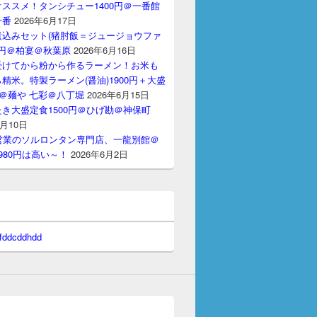
ススメ！タンシチュー1400円＠一番館
十番
2026年6月17日
煮込みセット(猪肘飯＝ジュージョウファ
00円＠柏宴＠秋葉原
2026年6月16日
受けてから粉から作るラーメン！お米も
精米。特製ラーメン(醤油)1900円＋大盛
円＠麺や 七彩＠八丁堀
2026年6月15日
き大盛定食1500円＠ひげ勘＠神保町
6月10日
間営業のソルロンタン専門店、一龍別館＠
980円は高い～！
2026年6月2日
 fddcddhdd