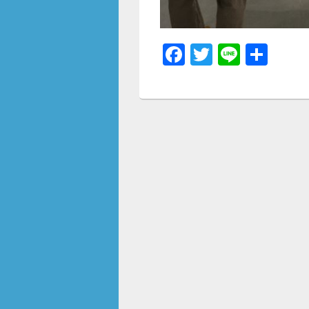
F
T
Li
共
a
wi
n
有
c
tt
e
e
er
b
o
o
k