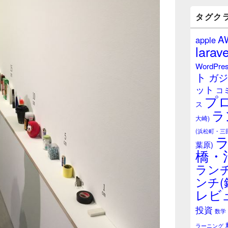
バ
ー
タグク
ウ
ィ
A
apple
ジ
larave
ェ
ッ
WordPre
ト
ト
ガジ
エ
ット
リ
コ
プ
ア
ス
ラ
大崎)
(浜松町・三
葉原)
橋・
ランチ
ンチ(
レビ
投資
数学
ラーニング