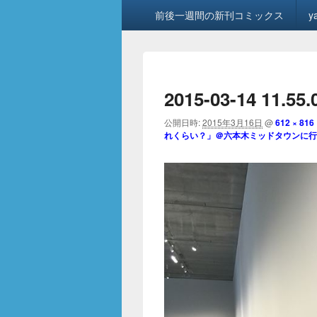
メ
前後一週間の新刊コミックス
y
イ
ン
メ
ニ
ュ
2015-03-14 11.55
ー
公開日時:
2015年3月16日
@
612 × 816
れくらい？」＠六本木ミッドタウンに行って