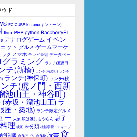
ラウド
WS
kintone(キントーン)
EC-CUBE
l
RaspberryPi
python
PHP
linux
イベン
アナログゲーム
ss
ェット
ゲームマーケ
グルメ
スマホ
ミック
データベー
テレビ番組
ログラミング
ランチ(五反田・
ンチ(新橋)
ランチ(有楽町)
ランチ
ランチ(神保町)
ランチ(秋
田)
ランチ(虎ノ門・西新
溜池山王・神谷町)
(赤坂・溜池山王)
ラ
銀座・築地)
ランチ限定グルメ
ュー
息子
娘は誰にもやらん
人狼
料理
未分類
映画
機械学習・ディープ
食
読書
糖質制限
自作アプリ
自作物