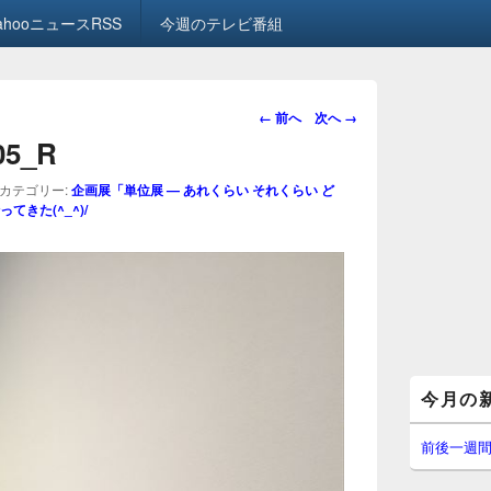
ahooニュースRSS
今週のテレビ番組
画
← 前へ
次へ →
像
.05_R
ナ
ビ
カテゴリー:
企画展「単位展 — あれくらい それくらい ど
ゲ
きた(^_^)/
ー
シ
ョ
ン
メ
今月の
イ
ン
サ
前後一週
イ
ド