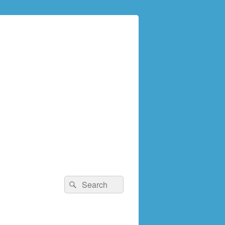
検
検
索:
索