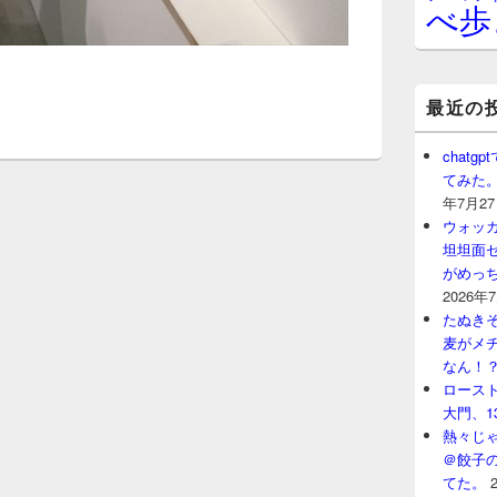
べ歩
最近の
chat
てみた
年7月2
ウォッ
坦坦面セ
がめっ
2026年
たぬきそ
麦がメ
なん！
ロースト
大門、1
熱々じゃ
＠餃子
てた。