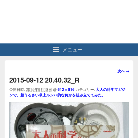
メニュー
画
次へ →
像
2015-09-12 20.40.32_R
ナ
ビ
公開日時:
2015年9月18日
@
612 × 816
カテゴリー:
大人の科学マガジ
ンで、超うるさい卓上ルンバ的な何かを組み立ててみた。
ゲ
ー
シ
ョ
ン