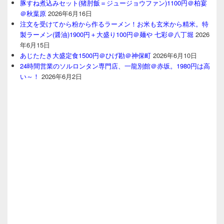
豚すね煮込みセット(猪肘飯＝ジュージョウファン)1100円＠柏宴
＠秋葉原
2026年6月16日
注文を受けてから粉から作るラーメン！お米も玄米から精米。特
製ラーメン(醤油)1900円＋大盛り100円＠麺や 七彩＠八丁堀
2026
年6月15日
あじたたき大盛定食1500円＠ひげ勘＠神保町
2026年6月10日
24時間営業のソルロンタン専門店、一龍別館＠赤坂。1980円は高
い～！
2026年6月2日