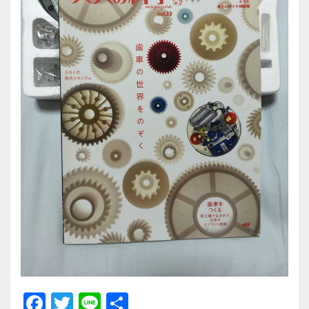
F
T
Li
共