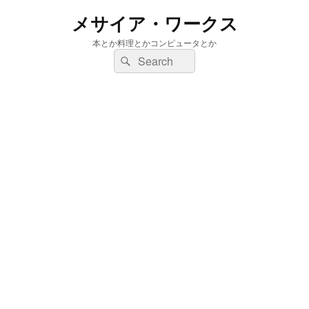
メサイア・ワークス
本とか料理とかコンピュータとか
検
検
索:
索