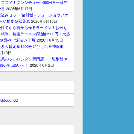
ススメ！タンシチュー1400円＠一番館
十番
2026年6月17日
煮込みセット(猪肘飯＝ジュージョウファ
00円＠柏宴＠秋葉原
2026年6月16日
受けてから粉から作るラーメン！お米も
精米。特製ラーメン(醤油)1900円＋大盛
円＠麺や 七彩＠八丁堀
2026年6月15日
き大盛定食1500円＠ひげ勘＠神保町
6月10日
間営業のソルロンタン専門店、一龍別館＠
980円は高い～！
2026年6月2日
 fddcddhdd