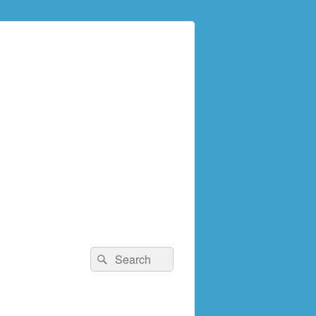
検
検
索:
索