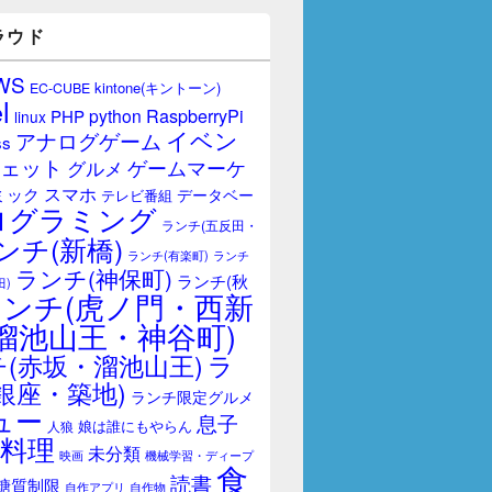
ラウド
WS
kintone(キントーン)
EC-CUBE
l
RaspberryPi
python
PHP
linux
イベン
アナログゲーム
ss
ェット
ゲームマーケ
グルメ
スマホ
ミック
データベー
テレビ番組
ログラミング
ランチ(五反田・
ンチ(新橋)
ランチ(有楽町)
ランチ
ランチ(神保町)
ランチ(秋
田)
ランチ(虎ノ門・西新
溜池山王・神谷町)
(赤坂・溜池山王)
ラ
銀座・築地)
ランチ限定グルメ
ュー
息子
娘は誰にもやらん
人狼
料理
未分類
映画
機械学習・ディープ
食
読書
糖質制限
自作アプリ
自作物