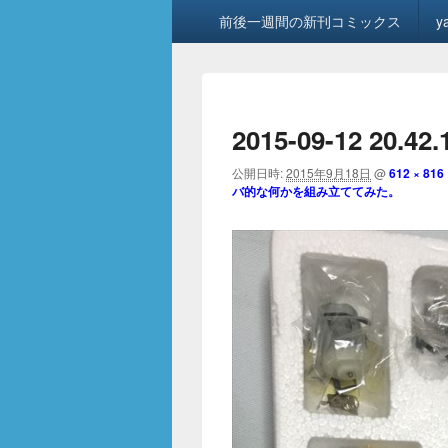
メ
前後一週間の新刊コミックス
y
イ
ン
メ
ニ
ュ
2015-09-12 20.42
ー
公開日時:
2015年9月18日
@
612 × 816
バ的な何かを組み立ててみた。