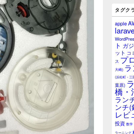
バ
ー
タグク
ウ
ィ
A
apple
ジ
larave
ェ
ッ
WordPre
ト
ト
ガジ
エ
ット
リ
コ
プ
ア
ス
ラ
大崎)
(浜松町・三
葉原)
橋・
ランチ
ンチ(
レビ
投資
数学
ラーニング