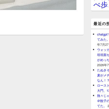
べ歩
最近の
chat
てみた
年7月2
ウォッ
坦坦面セ
がめっ
2026年
たぬきそ
麦がメ
なん！
ロースト
大門、1
熱々じゃ
＠餃子
てた。