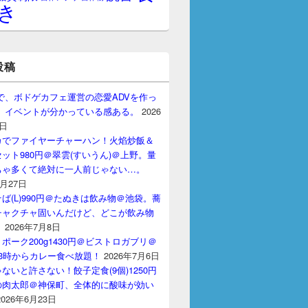
き
投稿
gptで、ボドゲカフェ運営の恋愛ADVを作っ
。 イベントが分かっている感ある。
2026
7日
カでファイヤーチャーハン！火焰炒飯＆
ット980円＠翠雲(すいうん)＠上野。量
ちゃ多くて絶対に一人前じゃない…。
7月27日
ば(L)990円＠たぬきは飲み物＠池袋。蕎
チャクチャ固いんだけど、どこが飲み物
？
2026年7月8日
ポーク200g1430円＠ビストロガブリ＠
3時からカレー食べ放題！
2026年7月6日
ないと許さない！餃子定食(9個)1250円
の肉太郎＠神保町、全体的に酸味が効い
2026年6月23日