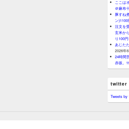
ここはオ
＠麻布
豚すね
ン)11
注文を
玄米から
り100
あじたた
2026年
24時
赤坂。1
twitter
Tweets by