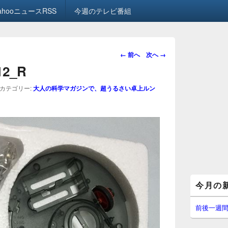
ahooニュースRSS
今週のテレビ番組
画
← 前へ
次へ →
像
.12_R
ナ
ビ
カテゴリー:
大人の科学マガジンで、超うるさい卓上ルン
ゲ
ー
シ
ョ
ン
メ
今月の
イ
ン
サ
前後一週
イ
ド