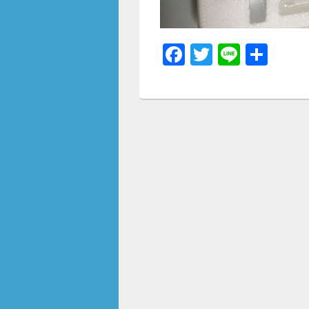
F
T
Li
共
a
wi
n
有
c
tt
e
e
er
b
o
o
k