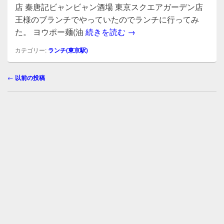
e
er
店 秦唐記ビャンビャン酒場 東京スクエアガーデン店
b
王様のブランチでやっていたのでランチに行ってみ
東京で一番長いラーメン、
た。 ヨウポー麺(油
続きを読む
→
o
o
カテゴリー:
ランチ(東京駅)
k
投
←
以前の投稿
稿
ナ
ビ
ゲ
ー
シ
ョ
ン