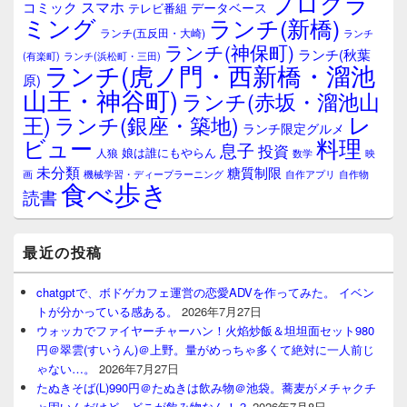
プログラ
ト
スマホ
コミック
データベース
テレビ番組
エ
ミング
ランチ(新橋)
ランチ(五反田・大崎)
ランチ
リ
ランチ(神保町)
ア
ランチ(秋葉
(有楽町)
ランチ(浜松町・三田)
ランチ(虎ノ門・西新橋・溜池
原)
山王・神谷町)
ランチ(赤坂・溜池山
レ
王)
ランチ(銀座・築地)
ランチ限定グルメ
料理
ビュー
息子
投資
娘は誰にもやらん
人狼
数学
映
未分類
糖質制限
画
自作アプリ
自作物
機械学習・ディープラーニング
食べ歩き
読書
最近の投稿
chatgptで、ボドゲカフェ運営の恋愛ADVを作ってみた。 イベン
トが分かっている感ある。
2026年7月27日
ウォッカでファイヤーチャーハン！火焰炒飯＆坦坦面セット980
円＠翠雲(すいうん)＠上野。量がめっちゃ多くて絶対に一人前じ
ゃない…。
2026年7月27日
たぬきそば(L)990円＠たぬきは飲み物＠池袋。蕎麦がメチャクチ
ャ固いんだけど、どこが飲み物なん！？
2026年7月8日