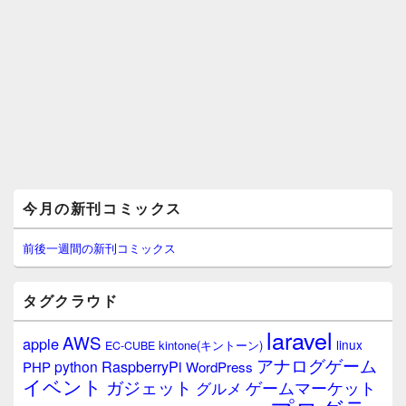
メ
今月の新刊コミックス
イ
ン
サ
前後一週間の新刊コミックス
イ
ド
バ
タグクラウド
ー
ウ
laravel
AWS
apple
ィ
linux
kintone(キントーン)
EC-CUBE
ジ
アナログゲーム
RaspberryPi
python
PHP
WordPress
ェ
イベント
ガジェット
ゲームマーケット
グルメ
ッ