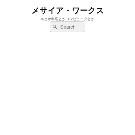
メサイア・ワークス
本とか料理とかコンピュータとか
検
検
索:
索