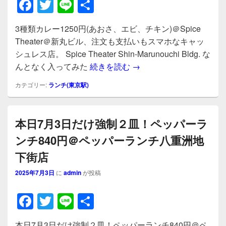
F
T
Li
共
a
wi
n
有
3種類カレー1250円(あおさ、エビ、チキン)＠Spice
c
tt
e
Theater＠新丸ビル、注文も支払いもスマホなキャッ
e
er
シュレス店。 Spice Theater Shin-Marunouchi Bldg. な
b
3種類カレー1250円(あ
んとなく入ってみた
続きを読む
→
o
カテゴリー:
ランチ(東京駅)
o
k
本日7月3日だけ強制２皿！ペッパーラ
ンチ840円＠ペッパーランチ八重洲地
下街店
2025年7月3日
に
admin
が投稿
F
T
Li
共
a
wi
n
有
本日7月3日だけ強制２皿！ペッパーランチ840円＠ペ