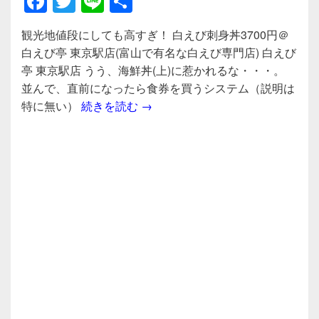
F
T
Li
共
a
wi
n
有
観光地値段にしても高すぎ！ 白えび刺身丼3700円＠
c
tt
e
白えび亭 東京駅店(富山で有名な白えび専門店) 白えび
e
er
亭 東京駅店 うう、海鮮丼(上)に惹かれるな・・・。
b
並んで、直前になったら食券を買うシステム（説明は
観光地値段にしても高すぎ！ 白えび
特に無い）
続きを読む
→
o
o
k