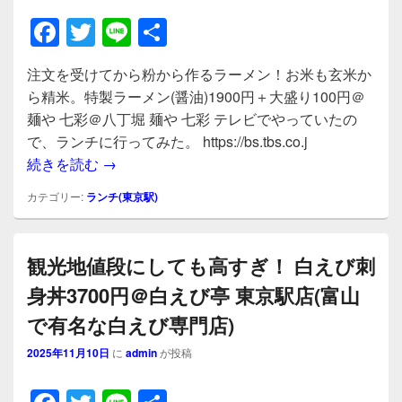
F
T
Li
共
a
wi
n
有
注文を受けてから粉から作るラーメン！お米も玄米か
c
tt
e
ら精米。特製ラーメン(醤油)1900円＋大盛り100円＠
e
er
麺や 七彩＠八丁堀 麺や 七彩 テレビでやっていたの
b
で、ランチに行ってみた。 https://bs.tbs.co.j
注文を受けてから粉から作るラーメン！お米も玄
続きを読む
→
o
o
カテゴリー:
ランチ(東京駅)
k
観光地値段にしても高すぎ！ 白えび刺
身丼3700円＠白えび亭 東京駅店(富山
で有名な白えび専門店)
2025年11月10日
に
admin
が投稿