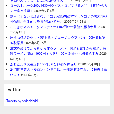
ローストポーク200g1430円＠ビストロガブリ＠大門、13時からカ
レー食べ放題！
2026年7月6日
熱々じゃないと許さない！餃子定食(9個)1250円＠餃子の肉太郎＠
神保町、全体的に酸味が効いてた。
2026年6月23日
ここはオススメ！タンシチュー1400円＠一番館＠麻布十番
2026
年6月17日
豚すね煮込みセット(猪肘飯＝ジュージョウファン)1100円＠柏宴
＠秋葉原
2026年6月16日
注文を受けてから粉から作るラーメン！お米も玄米から精米。特
製ラーメン(醤油)1900円＋大盛り100円＠麺や 七彩＠八丁堀
2026
年6月15日
あじたたき大盛定食1500円＠ひげ勘＠神保町
2026年6月10日
24時間営業のソルロンタン専門店、一龍別館＠赤坂。1980円は高
い～！
2026年6月2日
twitter
Tweets by fddcddhdd