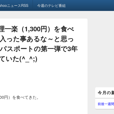
ahooニュースRSS
今週のテレビ番組
一楽（1,300円）を食べ
入った事あるな～と思っ
パスポートの第一弾で3年
た(^_^;)
メ
今月の
イ
300円）を食べてきた。
ン
サ
前後一週
イ
ド