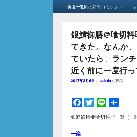
メ
前後一週間の新刊コミックス
y
イ
ン
メ
ニ
銀鱈御膳＠喰切料理
ュ
ー
てきた。なんか、
ていたら、ランチ
近く前に一度行ってい
2017年2月6日
に
admin
が投稿
F
T
Li
共
a
wi
n
有
銀鱈御膳＠喰切料理一楽（1,
c
tt
e
e
er
一楽