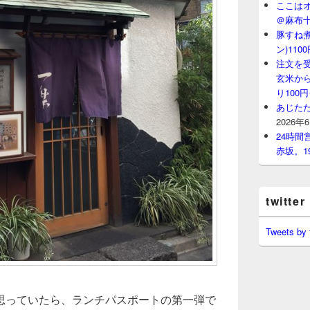
ここはオ
＠麻布
豚すね
ン)11
注文を
玄米から
り100
あじたた
2026年
24時
赤坂。1
twitter
Tweets by
思っていたら、ランチパスポートの第一弾で