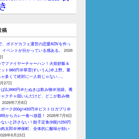
き
投稿
gptで、ボドゲカフェ運営の恋愛ADVを作っ
。 イベントが分かっている感ある。
2026
7日
カでファイヤーチャーハン！火焰炒飯＆
ット980円＠翠雲(すいうん)＠上野。量
ちゃ多くて絶対に一人前じゃない…。
7月27日
ば(L)990円＠たぬきは飲み物＠池袋。蕎
チャクチャ固いんだけど、どこが飲み物
？
2026年7月8日
ポーク200g1430円＠ビストロガブリ＠
3時からカレー食べ放題！
2026年7月6日
ないと許さない！餃子定食(9個)1250円
の肉太郎＠神保町、全体的に酸味が効い
2026年6月23日