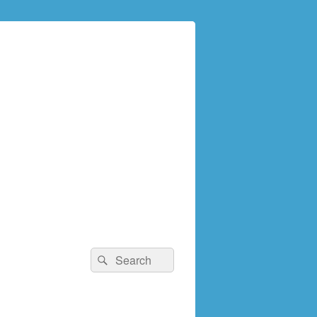
検
検
索:
索