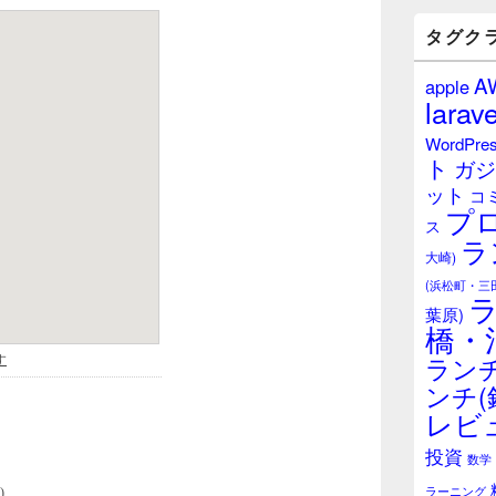
バ
ー
タグク
ウ
ィ
A
apple
ジ
larave
ェ
ッ
WordPre
ト
ト
ガジ
エ
ット
リ
コ
プ
ア
ス
ラ
大崎)
(浜松町・三
葉原)
橋・
ランチ
ンチ(
レビ
投資
数学
ラーニング