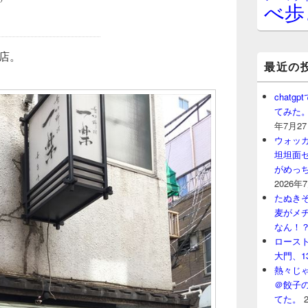
べ歩
る店。
最近の
chat
てみた
年7月2
ウォッ
坦坦面セ
がめっ
2026年
たぬきそ
麦がメ
なん！
ロースト
大門、1
熱々じゃ
＠餃子
てた。