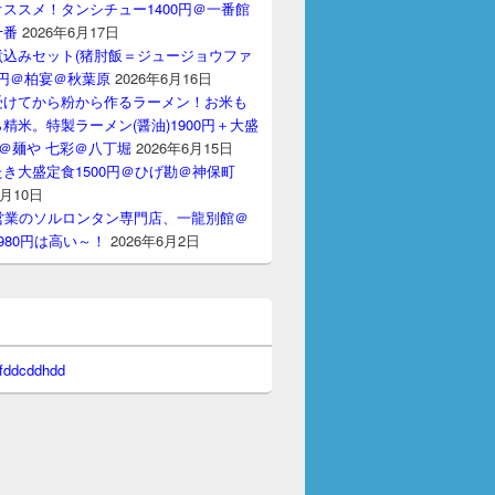
ススメ！タンシチュー1400円＠一番館
十番
2026年6月17日
煮込みセット(猪肘飯＝ジュージョウファ
00円＠柏宴＠秋葉原
2026年6月16日
受けてから粉から作るラーメン！お米も
精米。特製ラーメン(醤油)1900円＋大盛
円＠麺や 七彩＠八丁堀
2026年6月15日
き大盛定食1500円＠ひげ勘＠神保町
6月10日
間営業のソルロンタン専門店、一龍別館＠
980円は高い～！
2026年6月2日
 fddcddhdd