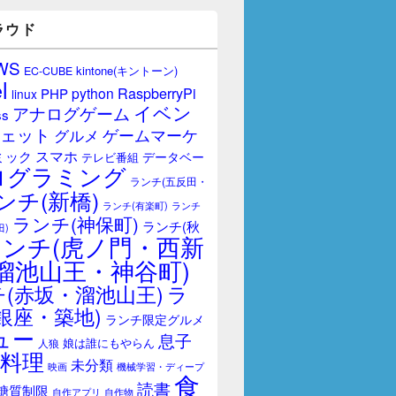
ラウド
WS
kintone(キントーン)
EC-CUBE
l
RaspberryPi
python
PHP
linux
イベン
アナログゲーム
ss
ェット
ゲームマーケ
グルメ
スマホ
ミック
データベー
テレビ番組
ログラミング
ランチ(五反田・
ンチ(新橋)
ランチ(有楽町)
ランチ
ランチ(神保町)
ランチ(秋
田)
ランチ(虎ノ門・西新
溜池山王・神谷町)
(赤坂・溜池山王)
ラ
銀座・築地)
ランチ限定グルメ
ュー
息子
娘は誰にもやらん
人狼
料理
未分類
映画
機械学習・ディープ
食
読書
糖質制限
自作アプリ
自作物