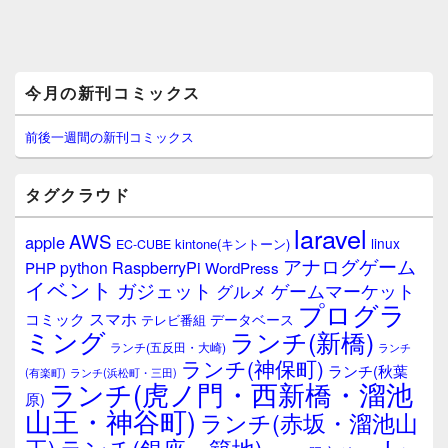
メ
今月の新刊コミックス
イ
ン
サ
前後一週間の新刊コミックス
イ
ド
バ
タグクラウド
ー
ウ
laravel
AWS
apple
ィ
linux
kintone(キントーン)
EC-CUBE
ジ
アナログゲーム
RaspberryPi
python
PHP
WordPress
ェ
イベント
ガジェット
ゲームマーケット
グルメ
ッ
プログラ
ト
スマホ
コミック
データベース
テレビ番組
エ
ミング
ランチ(新橋)
ランチ(五反田・大崎)
ランチ
リ
ランチ(神保町)
ア
ランチ(秋葉
(有楽町)
ランチ(浜松町・三田)
ランチ(虎ノ門・西新橋・溜池
原)
山王・神谷町)
ランチ(赤坂・溜池山
レ