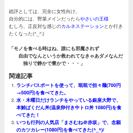
総評としては、完全に女性向け。
自分的には、野菜メインだったら
やさいの王様
むしろ、正反対な感じの
カルネステーション
とか行き
たくなった(^_^;)
「モノを食べる時はね、誰にも邪魔されず
自由でなんというか救われてなきゃあダメなんだ
独りで静かで豊かで・・・」
関連記事
ランチパスポートを使って、珉珉で担々麺(700円
→500円)を食べてきた。
水・木曜日だけランチをやっている銀座大野で、
本鮪ばくだん丼(温泉卵付き中トロ丼 1080円)を食
べてきた！
いつも行列の人気店「まさむね＠赤坂」で、念願
のカツカレー(1080円)を食べてきた(^_^)/