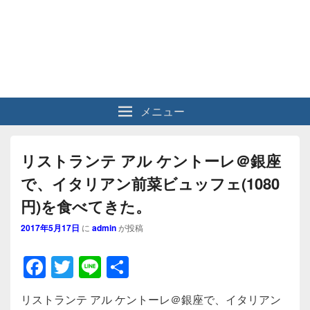
メニュー
リストランテ アル ケントーレ＠銀座
で、イタリアン前菜ビュッフェ(1080
円)を食べてきた。
2017年5月17日
に
admin
が投稿
F
T
Li
共
a
wi
n
有
リストランテ アル ケントーレ＠銀座で、イタリアン