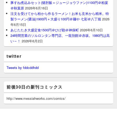
豚すね煮込みセット(猪肘飯＝ジュージョウファン)1100円＠柏宴
＠秋葉原
2026年6月16日
注文を受けてから粉から作るラーメン！お米も玄米から精米。特
製ラーメン(醤油)1900円＋大盛り100円＠麺や 七彩＠八丁堀
2026
年6月15日
あじたたき大盛定食1500円＠ひげ勘＠神保町
2026年6月10日
24時間営業のソルロンタン専門店、一龍別館＠赤坂。1980円は高
い～！
2026年6月2日
twitter
Tweets by fddcddhdd
前後30日の新刊コミックス
http://www.messiahworks.com/comics/