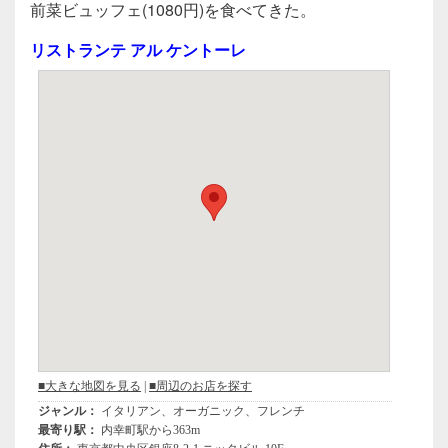
c
tt
e
前菜ビュッフェ(1080円)を食べてきた。
e
er
リストランテ アル ケントーレ
b
o
o
k