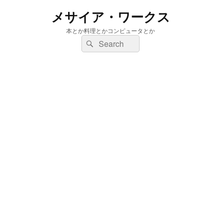
メサイア・ワークス
本とか料理とかコンピュータとか
検
検
索:
索