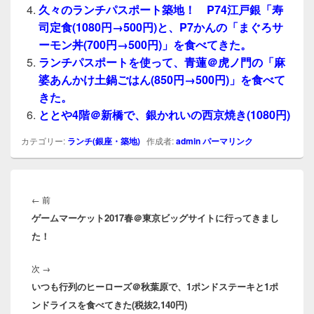
久々のランチパスポート築地！ P74江戸銀「寿
司定食(1080円→500円)と、P7かんの「まぐろサ
ーモン丼(700円→500円)」を食べてきた。
ランチパスポートを使って、青蓮＠虎ノ門の「麻
婆あんかけ土鍋ごはん(850円→500円)」を食べて
きた。
ととや4階＠新橋で、銀かれいの西京焼き(1080円)
カテゴリー:
ランチ(銀座・築地)
作成者:
admin
パーマリンク
投
稿
前
←
前
ナ
ゲームマーケット2017春＠東京ビッグサイトに行ってきまし
の
ビ
た！
投
ゲ
稿:
ー
次
次
→
シ
いつも行列のヒーローズ＠秋葉原で、1ポンドステーキと1ポ
の
ョ
ンドライスを食べてきた(税抜2,140円)
投
ン