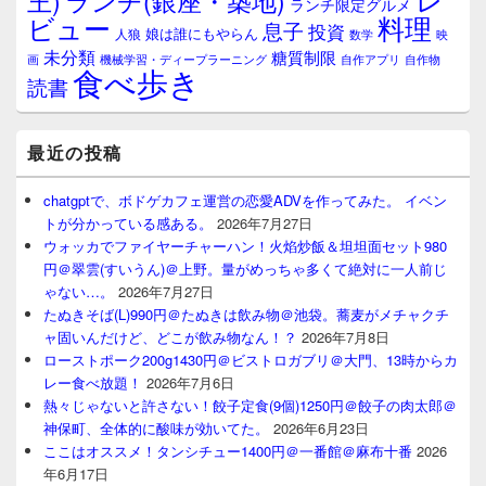
王)
ランチ(銀座・築地)
ランチ限定グルメ
料理
ビュー
息子
投資
娘は誰にもやらん
人狼
数学
映
未分類
糖質制限
画
自作アプリ
自作物
機械学習・ディープラーニング
食べ歩き
読書
最近の投稿
chatgptで、ボドゲカフェ運営の恋愛ADVを作ってみた。 イベン
トが分かっている感ある。
2026年7月27日
ウォッカでファイヤーチャーハン！火焰炒飯＆坦坦面セット980
円＠翠雲(すいうん)＠上野。量がめっちゃ多くて絶対に一人前じ
ゃない…。
2026年7月27日
たぬきそば(L)990円＠たぬきは飲み物＠池袋。蕎麦がメチャクチ
ャ固いんだけど、どこが飲み物なん！？
2026年7月8日
ローストポーク200g1430円＠ビストロガブリ＠大門、13時からカ
レー食べ放題！
2026年7月6日
熱々じゃないと許さない！餃子定食(9個)1250円＠餃子の肉太郎＠
神保町、全体的に酸味が効いてた。
2026年6月23日
ここはオススメ！タンシチュー1400円＠一番館＠麻布十番
2026
年6月17日