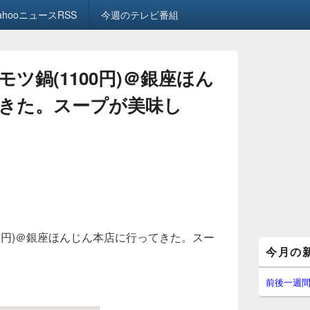
ahooニュースRSS
今週のテレビ番組
ツ鍋(1100円)＠銀座ほん
きた。スープが美味し
00円)＠銀座ほんじん本店に行ってきた。スー
メ
今月の
イ
ン
サ
前後一週
イ
ド