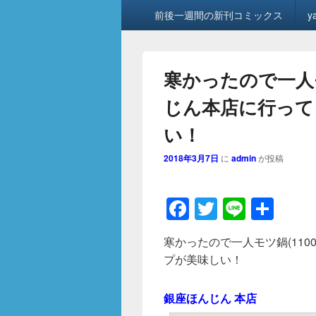
メ
前後一週間の新刊コミックス
y
イ
ン
メ
ニ
寒かったので一人モ
ュ
ー
じん本店に行って
い！
2018年3月7日
に
admin
が投稿
F
T
Li
共
a
wi
n
有
寒かったので一人モツ鍋(11
c
tt
e
プが美味しい！
e
er
b
銀座ほんじん 本店