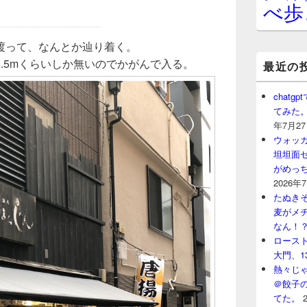
べ歩
渡って、なんとか辿り着く。
.5mくらいしか無いのでかがんで入る。
最近の
chat
てみた
年7月2
ウォッ
坦坦面セ
がめっ
2026年
たぬきそ
麦がメ
なん！
ロースト
大門、1
熱々じゃ
＠餃子
てた。