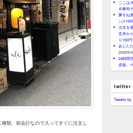
ここはオ
＠麻布
豚すね
ン)11
注文を
玄米から
り100
あじたた
2026年
24時
赤坂。1
twitter
Tweets by
の二種類。前会計なので入ってすぐに注文し