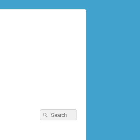
検
検
索:
索