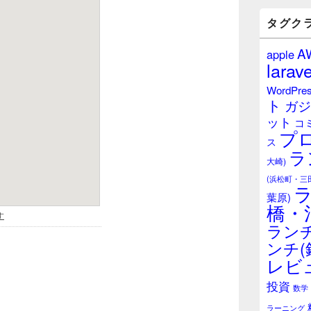
バ
ー
タグク
ウ
ィ
A
apple
ジ
larave
ェ
ッ
WordPre
ト
ト
ガジ
エ
ット
リ
コ
プ
ア
ス
ラ
大崎)
(浜松町・三
葉原)
橋・
ランチ
ンチ(
レビ
投資
数学
ラーニング