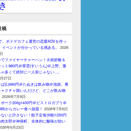
き
投稿
gptで、ボドゲカフェ運営の恋愛ADVを作っ
。 イベントが分かっている感ある。
2026
7日
カでファイヤーチャーハン！火焰炒飯＆
ット980円＠翠雲(すいうん)＠上野。量
ちゃ多くて絶対に一人前じゃない…。
7月27日
ば(L)990円＠たぬきは飲み物＠池袋。蕎
チャクチャ固いんだけど、どこが飲み物
？
2026年7月8日
ポーク200g1430円＠ビストロガブリ＠
3時からカレー食べ放題！
2026年7月6日
ないと許さない！餃子定食(9個)1250円
の肉太郎＠神保町、全体的に酸味が効い
2026年6月23日