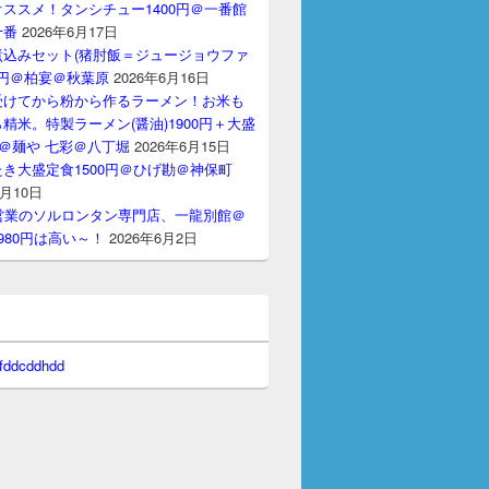
ススメ！タンシチュー1400円＠一番館
十番
2026年6月17日
煮込みセット(猪肘飯＝ジュージョウファ
00円＠柏宴＠秋葉原
2026年6月16日
受けてから粉から作るラーメン！お米も
精米。特製ラーメン(醤油)1900円＋大盛
円＠麺や 七彩＠八丁堀
2026年6月15日
き大盛定食1500円＠ひげ勘＠神保町
6月10日
間営業のソルロンタン専門店、一龍別館＠
980円は高い～！
2026年6月2日
 fddcddhdd