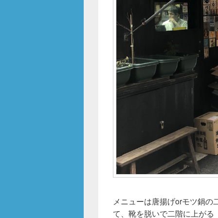
メニューは唐揚げorモツ鍋
て、靴を脱いで二階に上がる