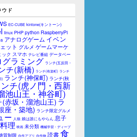
ラウド
WS
kintone(キントーン)
EC-CUBE
l
RaspberryPi
python
PHP
linux
イベン
アナログゲーム
ss
ェット
ゲームマーケ
グルメ
スマホ
ミック
データベー
テレビ番組
ログラミング
ランチ(五反田・
ンチ(新橋)
ランチ(有楽町)
ランチ
ランチ(神保町)
ランチ(秋
田)
ランチ(虎ノ門・西新
溜池山王・神谷町)
(赤坂・溜池山王)
ラ
銀座・築地)
ランチ限定グルメ
ュー
息子
娘は誰にもやらん
人狼
料理
未分類
映画
機械学習・ディープ
食
読書
糖質制限
自作アプリ
自作物