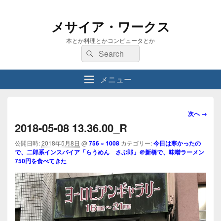
メサイア・ワークス
本とか料理とかコンピュータとか
検
検
索:
索
メニュー
画
次へ →
像
2018-05-08 13.36.00_R
ナ
ビ
公開日時:
2018年5月8日
@
756 × 1008
カテゴリー:
今日は寒かったの
で、二郎系インスパイア「らうめん さぶ郎」＠新橋で、味噌ラーメン
ゲ
750円を食べてきた
ー
シ
ョ
ン