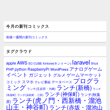
メ
今月の新刊コミックス
イ
ン
サ
前後一週間の新刊コミックス
イ
ド
バ
タグクラウド
ー
ウ
laravel
AWS
apple
ィ
linux
kintone(キントーン)
EC-CUBE
ジ
アナログゲーム
RaspberryPi
python
PHP
WordPress
ェ
イベント
ガジェット
ゲームマーケット
グルメ
ッ
プログラ
ト
スマホ
コミック
データベース
テレビ番組
エ
ミング
ランチ(新橋)
ランチ(五反田・大崎)
ランチ
リ
ランチ(神保町)
ア
ランチ(秋葉
(有楽町)
ランチ(浜松町・三田)
ランチ(虎ノ門・西新橋・溜池
原)
山王・神谷町)
ランチ(赤坂・溜池山