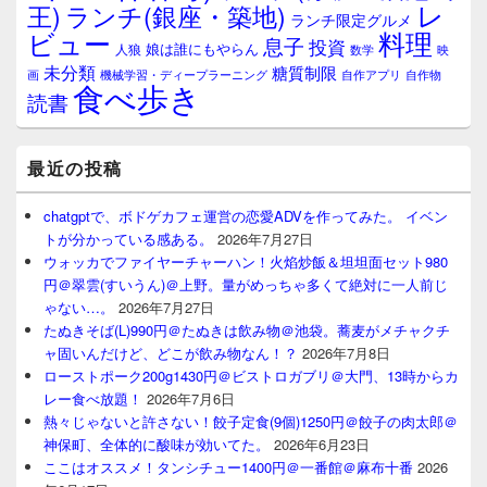
レ
王)
ランチ(銀座・築地)
ランチ限定グルメ
料理
ビュー
息子
投資
娘は誰にもやらん
人狼
数学
映
未分類
糖質制限
画
自作アプリ
自作物
機械学習・ディープラーニング
食べ歩き
読書
最近の投稿
chatgptで、ボドゲカフェ運営の恋愛ADVを作ってみた。 イベン
トが分かっている感ある。
2026年7月27日
ウォッカでファイヤーチャーハン！火焰炒飯＆坦坦面セット980
円＠翠雲(すいうん)＠上野。量がめっちゃ多くて絶対に一人前じ
ゃない…。
2026年7月27日
たぬきそば(L)990円＠たぬきは飲み物＠池袋。蕎麦がメチャクチ
ャ固いんだけど、どこが飲み物なん！？
2026年7月8日
ローストポーク200g1430円＠ビストロガブリ＠大門、13時からカ
レー食べ放題！
2026年7月6日
熱々じゃないと許さない！餃子定食(9個)1250円＠餃子の肉太郎＠
神保町、全体的に酸味が効いてた。
2026年6月23日
ここはオススメ！タンシチュー1400円＠一番館＠麻布十番
2026