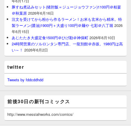
年6月17日
豚すね煮込みセット(猪肘飯＝ジュージョウファン)1100円＠柏宴
＠秋葉原
2026年6月16日
注文を受けてから粉から作るラーメン！お米も玄米から精米。特
製ラーメン(醤油)1900円＋大盛り100円＠麺や 七彩＠八丁堀
2026
年6月15日
あじたたき大盛定食1500円＠ひげ勘＠神保町
2026年6月10日
24時間営業のソルロンタン専門店、一龍別館＠赤坂。1980円は高
い～！
2026年6月2日
twitter
Tweets by fddcddhdd
前後30日の新刊コミックス
http://www.messiahworks.com/comics/