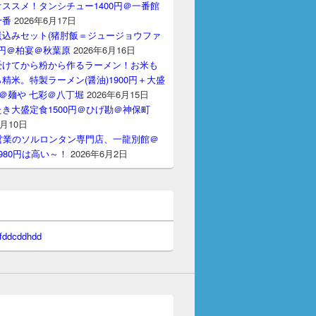
ススメ！タンシチュー1400円＠一番館
十番
2026年6月17日
煮込みセット(猪肘飯＝ジュージョウファ
00円＠柏宴＠秋葉原
2026年6月16日
受けてから粉から作るラーメン！お米も
精米。特製ラーメン(醤油)1900円＋大盛
円＠麺や 七彩＠八丁堀
2026年6月15日
き大盛定食1500円＠ひげ勘＠神保町
6月10日
間営業のソルロンタン専門店、一龍別館＠
980円は高い～！
2026年6月2日
 fddcddhdd