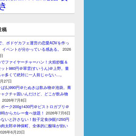
き
投稿
gptで、ボドゲカフェ運営の恋愛ADVを作っ
。 イベントが分かっている感ある。
2026
7日
カでファイヤーチャーハン！火焰炒飯＆
ット980円＠翠雲(すいうん)＠上野。量
ちゃ多くて絶対に一人前じゃない…。
7月27日
ば(L)990円＠たぬきは飲み物＠池袋。蕎
チャクチャ固いんだけど、どこが飲み物
？
2026年7月8日
ポーク200g1430円＠ビストロガブリ＠
3時からカレー食べ放題！
2026年7月6日
ないと許さない！餃子定食(9個)1250円
の肉太郎＠神保町、全体的に酸味が効い
2026年6月23日