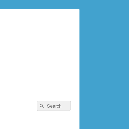
検
検
索:
索