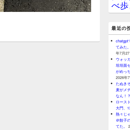
べ歩
最近の
chat
てみた
年7月2
ウォッ
坦坦面セ
がめっ
2026年
たぬきそ
麦がメ
なん！
ロースト
大門、1
熱々じゃ
＠餃子
てた。