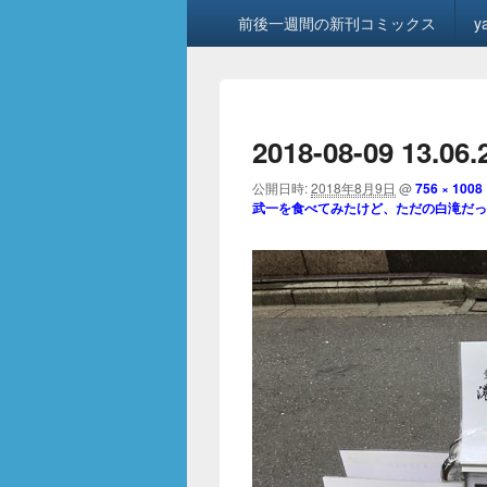
メ
前後一週間の新刊コミックス
y
イ
ン
メ
ニ
ュ
2018-08-09 13.06
ー
公開日時:
2018年8月9日
@
756 × 1008
武一を食べてみたけど、ただの白滝だっ