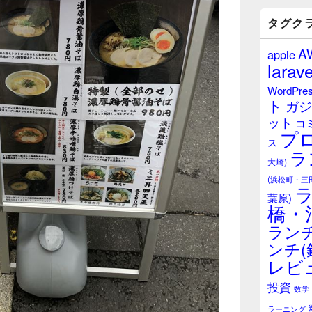
バ
ー
タグク
ウ
ィ
A
apple
ジ
larave
ェ
ッ
WordPre
ト
ト
ガジ
エ
ット
リ
コ
プ
ア
ス
ラ
大崎)
(浜松町・三
葉原)
橋・
ランチ
ンチ(
レビ
投資
数学
ラーニング