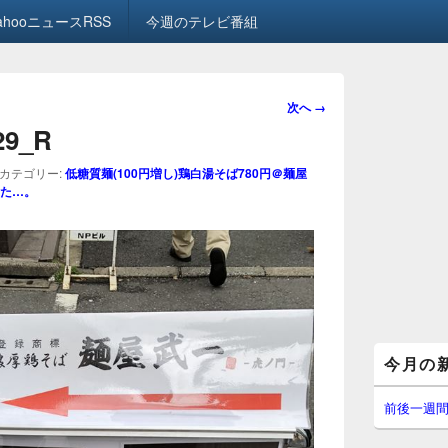
ahooニュースRSS
今週のテレビ番組
画
次へ →
像
.29_R
ナ
ビ
カテゴリー:
低糖質麺(100円増し)鶏白湯そば780円＠麺屋
ゲ
た…。
ー
シ
ョ
ン
メ
今月の
イ
ン
サ
前後一週
イ
ド