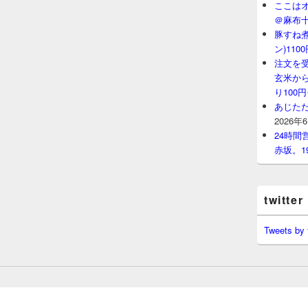
ここはオ
＠麻布
豚すね
ン)11
注文を
玄米から
り100
あじたた
2026年
24時
赤坂。1
twitter
Tweets by