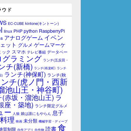
ラウド
WS
kintone(キントーン)
EC-CUBE
l
RaspberryPi
python
PHP
linux
イベン
アナログゲーム
ss
ェット
ゲームマーケ
グルメ
スマホ
ミック
データベー
テレビ番組
ログラミング
ランチ(五反田・
ンチ(新橋)
ランチ(有楽町)
ランチ
ランチ(神保町)
ランチ(秋
田)
ランチ(虎ノ門・西新
溜池山王・神谷町)
(赤坂・溜池山王)
ラ
銀座・築地)
ランチ限定グルメ
ュー
息子
娘は誰にもやらん
人狼
料理
未分類
映画
機械学習・ディープ
食
読書
糖質制限
自作アプリ
自作物