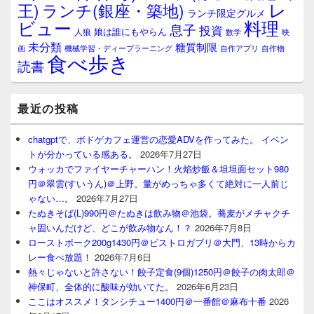
レ
王)
ランチ(銀座・築地)
ランチ限定グルメ
料理
ビュー
息子
投資
娘は誰にもやらん
人狼
数学
映
未分類
糖質制限
画
自作アプリ
自作物
機械学習・ディープラーニング
食べ歩き
読書
最近の投稿
chatgptで、ボドゲカフェ運営の恋愛ADVを作ってみた。 イベン
トが分かっている感ある。
2026年7月27日
ウォッカでファイヤーチャーハン！火焰炒飯＆坦坦面セット980
円＠翠雲(すいうん)＠上野。量がめっちゃ多くて絶対に一人前じ
ゃない…。
2026年7月27日
たぬきそば(L)990円＠たぬきは飲み物＠池袋。蕎麦がメチャクチ
ャ固いんだけど、どこが飲み物なん！？
2026年7月8日
ローストポーク200g1430円＠ビストロガブリ＠大門、13時からカ
レー食べ放題！
2026年7月6日
熱々じゃないと許さない！餃子定食(9個)1250円＠餃子の肉太郎＠
神保町、全体的に酸味が効いてた。
2026年6月23日
ここはオススメ！タンシチュー1400円＠一番館＠麻布十番
2026