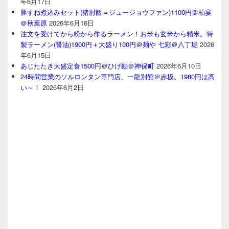
年6月17日
豚すね煮込みセット(猪肘飯＝ジュージョウファン)1100円＠柏宴
＠秋葉原
2026年6月16日
注文を受けてから粉から作るラーメン！お米も玄米から精米。特
製ラーメン(醤油)1900円＋大盛り100円＠麺や 七彩＠八丁堀
2026
年6月15日
あじたたき大盛定食1500円＠ひげ勘＠神保町
2026年6月10日
24時間営業のソルロンタン専門店、一龍別館＠赤坂。1980円は高
い～！
2026年6月2日