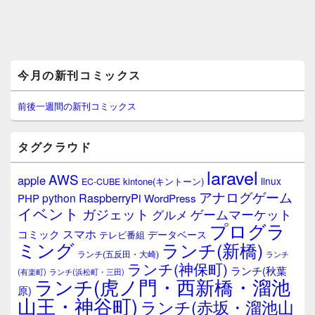
メ
今月の新刊コミックス
イ
ン
サ
前後一週間の新刊コミックス
イ
ド
バ
タグクラウド
ー
ウ
laravel
AWS
apple
ィ
linux
kintone(キントーン)
EC-CUBE
ジ
アナログゲーム
RaspberryPi
python
PHP
WordPress
ェ
イベント
ガジェット
ゲームマーケット
グルメ
ッ
プログラ
ト
スマホ
コミック
データベース
テレビ番組
エ
ミング
ランチ(新橋)
ランチ(五反田・大崎)
ランチ
リ
ランチ(神保町)
ア
ランチ(秋葉
(有楽町)
ランチ(浜松町・三田)
ランチ(虎ノ門・西新橋・溜池
原)
山王・神谷町)
ランチ(赤坂・溜池山