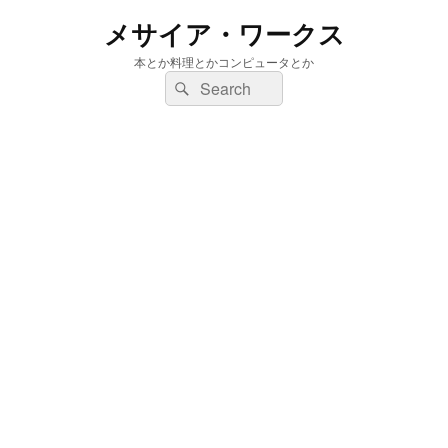
メサイア・ワークス
本とか料理とかコンピュータとか
検
検
索:
索