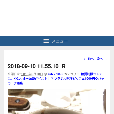
メニュー
画
← 前へ
次へ →
像
2018-09-10 11.55.10_R
ナ
ビ
公開日時:
2018年9月10日
@
756 × 1008
カテゴリー:
糖質制限ランチ
は、やはり食べ放題がベスト！？ ブラジル料理ビッフェ1000円＠バッ
ゲ
カーナ銀座
ー
シ
ョ
ン