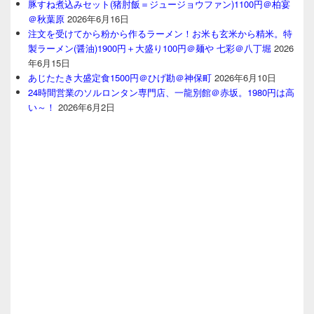
豚すね煮込みセット(猪肘飯＝ジュージョウファン)1100円＠柏宴
＠秋葉原
2026年6月16日
注文を受けてから粉から作るラーメン！お米も玄米から精米。特
製ラーメン(醤油)1900円＋大盛り100円＠麺や 七彩＠八丁堀
2026
年6月15日
あじたたき大盛定食1500円＠ひげ勘＠神保町
2026年6月10日
24時間営業のソルロンタン専門店、一龍別館＠赤坂。1980円は高
い～！
2026年6月2日