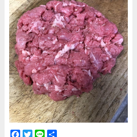
F
T
Li
共