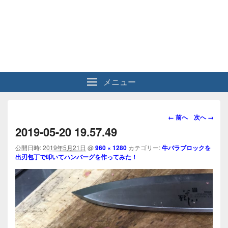
メニュー
画
← 前へ
次へ →
像
2019-05-20 19.57.49
ナ
ビ
公開日時:
2019年5月21日
@
960 × 1280
カテゴリー:
牛バラブロックを
出刃包丁で叩いてハンバーグを作ってみた！
ゲ
ー
シ
ョ
ン