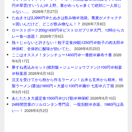
円＠翠雲(すいうん)＠上野。量がめっちゃ多くて絶対に一人前じ
ゃない…。
2026年7月27日
たぬきそば(L)990円＠たぬきは飲み物＠池袋。蕎麦がメチャクチ
ャ固いんだけど、どこが飲み物なん！？
2026年7月8日
ローストポーク200g1430円＠ビストロガブリ＠大門、13時からカ
レー食べ放題！
2026年7月6日
熱々じゃないと許さない！餃子定食(9個)1250円＠餃子の肉太郎＠
神保町、全体的に酸味が効いてた。
2026年6月23日
ここはオススメ！タンシチュー1400円＠一番館＠麻布十番
2026
年6月17日
豚すね煮込みセット(猪肘飯＝ジュージョウファン)1100円＠柏宴
＠秋葉原
2026年6月16日
注文を受けてから粉から作るラーメン！お米も玄米から精米。特
製ラーメン(醤油)1900円＋大盛り100円＠麺や 七彩＠八丁堀
2026
年6月15日
あじたたき大盛定食1500円＠ひげ勘＠神保町
2026年6月10日
24時間営業のソルロンタン専門店、一龍別館＠赤坂。1980円は高
い～！
2026年6月2日