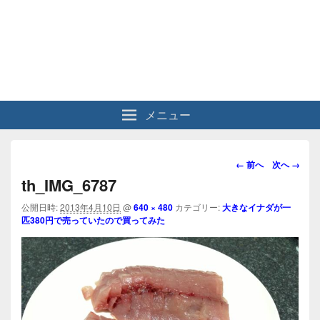
メニュー
画
← 前へ
次へ →
像
th_IMG_6787
ナ
ビ
公開日時:
2013年4月10日
@
640 × 480
カテゴリー:
大きなイナダが一
匹380円で売っていたので買ってみた
ゲ
ー
シ
ョ
ン