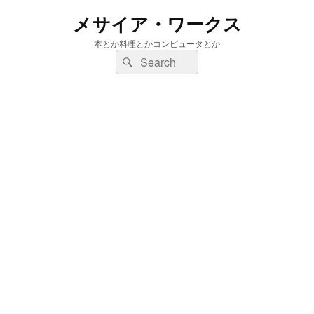
メサイア・ワークス
本とか料理とかコンピュータとか
検
検
索:
索