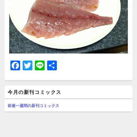
F
T
Li
共
a
wi
n
有
c
tt
e
メ
e
er
今月の新刊コミックス
イ
ン
b
サ
前後一週間の新刊コミックス
イ
o
ド
o
バ
ー
k
ウ