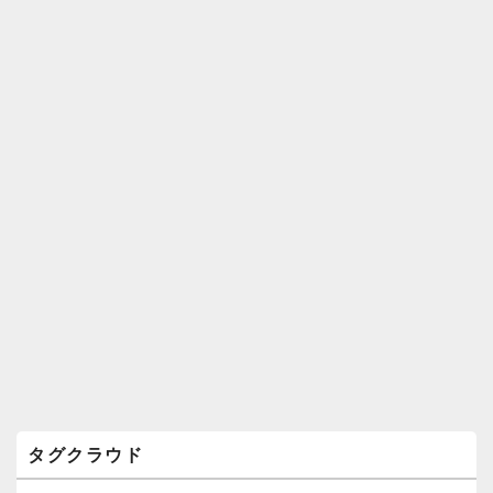
ィ
ジ
ェ
ッ
ト
エ
リ
ア
タグクラウド