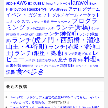
laravel
AWS
apple
linux
kintone(キントーン)
EC-CUBE
アナログゲーム
RaspberryPi
python
PHP
WordPress
イベント
ガジェット
ゲームマーケット
グルメ
プログラ
スマホ
コミック
データベース
テレビ番組
ミング
ランチ(新橋)
ランチ(五反田・大崎)
ランチ
ランチ(神保町)
ランチ(秋葉
(有楽町)
ランチ(浜松町・三田)
ランチ(虎ノ門・西新橋・溜池
原)
山王・神谷町)
ランチ(赤坂・溜池山
レ
王)
ランチ(銀座・築地)
ランチ限定グルメ
料理
ビュー
息子
投資
娘は誰にもやらん
人狼
数学
映
未分類
糖質制限
画
自作アプリ
自作物
機械学習・ディープラーニング
食べ歩き
読書
最近の投稿
chatgptで、ボドゲカフェ運営の恋愛ADVを作ってみた。 イベン
トが分かっている感ある。
2026年7月27日
ウォッカでファイヤーチャーハン！火焰炒飯＆坦坦面セット980