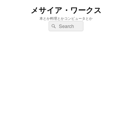
メサイア・ワークス
本とか料理とかコンピュータとか
検
検
索:
索