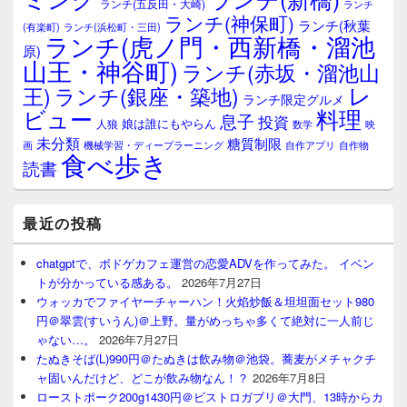
ランチ(五反田・大崎)
ランチ
リ
ランチ(神保町)
ア
ランチ(秋葉
(有楽町)
ランチ(浜松町・三田)
ランチ(虎ノ門・西新橋・溜池
原)
山王・神谷町)
ランチ(赤坂・溜池山
レ
王)
ランチ(銀座・築地)
ランチ限定グルメ
料理
ビュー
息子
投資
娘は誰にもやらん
人狼
数学
映
未分類
糖質制限
画
自作アプリ
自作物
機械学習・ディープラーニング
食べ歩き
読書
最近の投稿
chatgptで、ボドゲカフェ運営の恋愛ADVを作ってみた。 イベン
トが分かっている感ある。
2026年7月27日
ウォッカでファイヤーチャーハン！火焰炒飯＆坦坦面セット980
円＠翠雲(すいうん)＠上野。量がめっちゃ多くて絶対に一人前じ
ゃない…。
2026年7月27日
たぬきそば(L)990円＠たぬきは飲み物＠池袋。蕎麦がメチャクチ
ャ固いんだけど、どこが飲み物なん！？
2026年7月8日
ローストポーク200g1430円＠ビストロガブリ＠大門、13時からカ