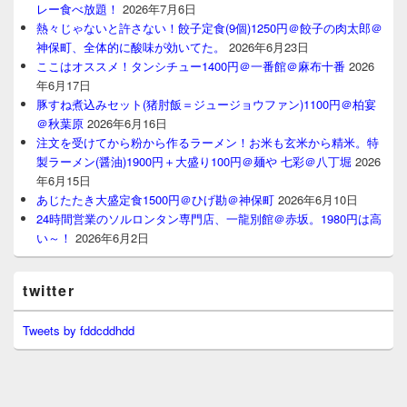
レー食べ放題！
2026年7月6日
熱々じゃないと許さない！餃子定食(9個)1250円＠餃子の肉太郎＠
神保町、全体的に酸味が効いてた。
2026年6月23日
ここはオススメ！タンシチュー1400円＠一番館＠麻布十番
2026
年6月17日
豚すね煮込みセット(猪肘飯＝ジュージョウファン)1100円＠柏宴
＠秋葉原
2026年6月16日
注文を受けてから粉から作るラーメン！お米も玄米から精米。特
製ラーメン(醤油)1900円＋大盛り100円＠麺や 七彩＠八丁堀
2026
年6月15日
あじたたき大盛定食1500円＠ひげ勘＠神保町
2026年6月10日
24時間営業のソルロンタン専門店、一龍別館＠赤坂。1980円は高
い～！
2026年6月2日
twitter
Tweets by fddcddhdd