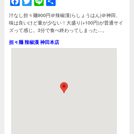
F
T
Li
共
a
wi
n
有
汁なし担々麺900円＠辣椒漢(らしょうはん)＠神田、
c
tt
e
味は良いけど量が少ない！大盛り(+100円)が普通サイ
e
er
ズって感じ。3分で食べ終わってしまった…。
b
担々麺 辣椒漢 神田本店
o
o
k