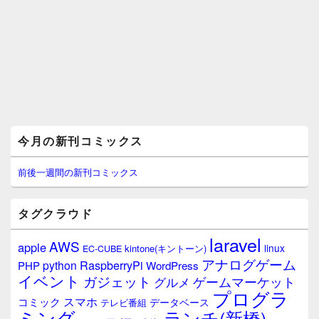
メ
今月の新刊コミックス
イ
ン
サ
前後一週間の新刊コミックス
イ
ド
バ
タグクラウド
ー
ウ
laravel
AWS
apple
ィ
linux
kintone(キントーン)
EC-CUBE
ジ
アナログゲーム
RaspberryPi
python
PHP
WordPress
ェ
イベント
ガジェット
ゲームマーケット
グルメ
ッ
プログラ
ト
スマホ
コミック
データベース
テレビ番組
エ
ミング
ランチ(新橋)