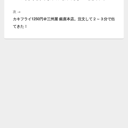
ゲ
稿:
ー
次
次
→
シ
カキフライ1250円＠三州屋 銀座本店。注文して２～３分で出
の
ョ
てきた！
投
ン
稿: