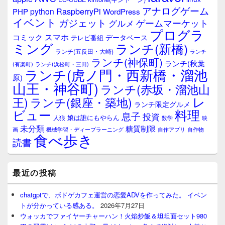
ジ
アナログゲーム
RaspberryPi
python
PHP
WordPress
ェ
イベント
ガジェット
ゲームマーケット
グルメ
ッ
プログラ
ト
スマホ
コミック
データベース
テレビ番組
エ
ミング
ランチ(新橋)
ランチ(五反田・大崎)
ランチ
リ
ランチ(神保町)
ア
ランチ(秋葉
(有楽町)
ランチ(浜松町・三田)
ランチ(虎ノ門・西新橋・溜池
原)
山王・神谷町)
ランチ(赤坂・溜池山
レ
王)
ランチ(銀座・築地)
ランチ限定グルメ
料理
ビュー
息子
投資
娘は誰にもやらん
人狼
数学
映
未分類
糖質制限
画
自作アプリ
自作物
機械学習・ディープラーニング
食べ歩き
読書
最近の投稿
chatgptで、ボドゲカフェ運営の恋愛ADVを作ってみた。 イベン
トが分かっている感ある。
2026年7月27日
ウォッカでファイヤーチャーハン！火焰炒飯＆坦坦面セット980