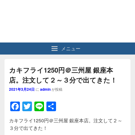
メニュー
カキフライ1250円＠三州屋 銀座本
店。注文して２～３分で出てきた！
2021年3月24日
に
admin
が投稿
F
T
Li
共
a
wi
n
有
カキフライ1250円＠三州屋 銀座本店。注文して２～
c
tt
e
３分で出てきた！