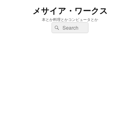
メサイア・ワークス
本とか料理とかコンピュータとか
検
検
索:
索