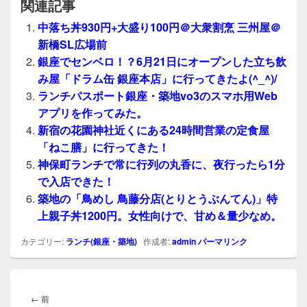
関連記事
中落ち丼930円+大盛り100円＠大衆割烹 三州屋＠
新橋SL広場前
銀座でセンベロ！？6月21日にオープンした立ち飲
み屋「ドラム缶 銀座本店」に行ってきたよ(^_^)/
ランチパスポート銀座・築地vo3のスマホ用Web
アプリを作ってみた。
新宿の花園神社近くにある24時間営業の定食屋
「ねこ膳」に行ってきた！
神保町ランチで常に行列の丸香に、夜行ったら1分
で入店できた！
築地の「鳥めし 鳥藤分店(とりとうぶんてん)」特
上親子丼1200円。女性向けで、甘め＆量少なめ。
カテゴリー:
ランチ(銀座・築地)
作成者:
admin
パーマリンク
投
稿
前
←
前