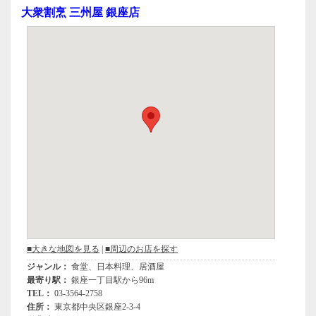
e
er
大衆割烹 三州屋 銀座店
b
o
o
k