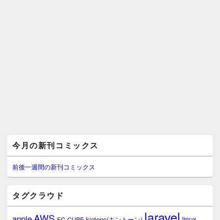
メ
今月の新刊コミックス
イ
ン
サ
前後一週間の新刊コミックス
イ
ド
バ
タグクラウド
ー
ウ
laravel
AWS
apple
ィ
linux
kintone(キントーン)
EC-CUBE