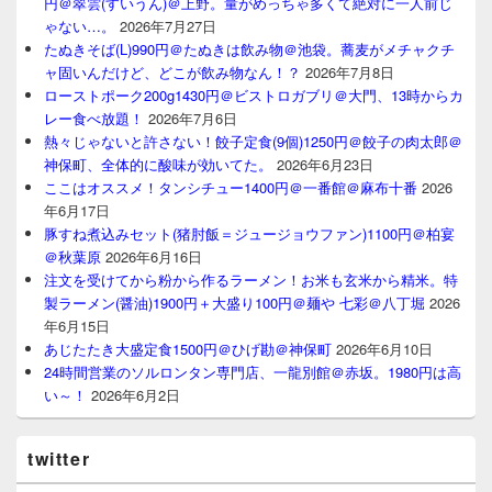
円＠翠雲(すいうん)＠上野。量がめっちゃ多くて絶対に一人前じ
ゃない…。
2026年7月27日
たぬきそば(L)990円＠たぬきは飲み物＠池袋。蕎麦がメチャクチ
ャ固いんだけど、どこが飲み物なん！？
2026年7月8日
ローストポーク200g1430円＠ビストロガブリ＠大門、13時からカ
レー食べ放題！
2026年7月6日
熱々じゃないと許さない！餃子定食(9個)1250円＠餃子の肉太郎＠
神保町、全体的に酸味が効いてた。
2026年6月23日
ここはオススメ！タンシチュー1400円＠一番館＠麻布十番
2026
年6月17日
豚すね煮込みセット(猪肘飯＝ジュージョウファン)1100円＠柏宴
＠秋葉原
2026年6月16日
注文を受けてから粉から作るラーメン！お米も玄米から精米。特
製ラーメン(醤油)1900円＋大盛り100円＠麺や 七彩＠八丁堀
2026
年6月15日
あじたたき大盛定食1500円＠ひげ勘＠神保町
2026年6月10日
24時間営業のソルロンタン専門店、一龍別館＠赤坂。1980円は高
い～！
2026年6月2日
twitter