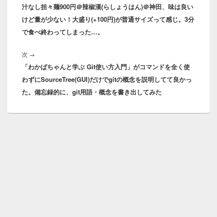
ナ
汁なし担々麺900円＠辣椒漢(らしょうはん)＠神田、味は良い
の
ビ
けど量が少ない！大盛り(+100円)が普通サイズって感じ。3分
投
ゲ
で食べ終わってしまった…。
稿:
ー
シ
次
次
→
ョ
「わかばちゃんと学ぶ Git使い方入門」がコマンドを全く使
の
ン
わずにSourceTree(GUI)だけでgitの概念を説明してて良かっ
投
た。備忘録的に、git用語・概念を書き出してみた
稿: