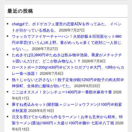
最近の投稿
chatgptで、ボドゲカフェ運営の恋愛ADVを作ってみた。 イベン
トが分かっている感ある。
2026年7月27日
ウォッカでファイヤーチャーハン！火焰炒飯＆坦坦面セット980
円＠翠雲(すいうん)＠上野。量がめっちゃ多くて絶対に一人前じ
ゃない…。
2026年7月27日
たぬきそば(L)990円＠たぬきは飲み物＠池袋。蕎麦がメチャクチ
ャ固いんだけど、どこが飲み物なん！？
2026年7月8日
ローストポーク200g1430円＠ビストロガブリ＠大門、13時からカ
レー食べ放題！
2026年7月6日
熱々じゃないと許さない！餃子定食(9個)1250円＠餃子の肉太郎＠
神保町、全体的に酸味が効いてた。
2026年6月23日
ここはオススメ！タンシチュー1400円＠一番館＠麻布十番
2026
年6月17日
豚すね煮込みセット(猪肘飯＝ジュージョウファン)1100円＠柏宴
＠秋葉原
2026年6月16日
注文を受けてから粉から作るラーメン！お米も玄米から精米。特
製ラーメン(醤油)1900円＋大盛り100円＠麺や 七彩＠八丁堀
2026
年6月15日