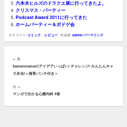
六本木ヒルズのドラクエ展に行ってきたよ。
クリスマス・パーティー
Podcast Award 2011に行ってきた
ホームパーティー＆ボドゲ会
カテゴリー:
コミック
、
レビュー
作成者:
admin
パーマリンク
投
稿
前
←
前
ナ
kaerenmamaのアイデアいっぱい! チャレンジ! かんたんキャ
の
ビ
ラ弁当!＜海苔パンチ付き＞
投
ゲ
稿:
ー
次
次
→
シ
マンガで分かる心療内科 4巻
の
ョ
投
ン
稿: