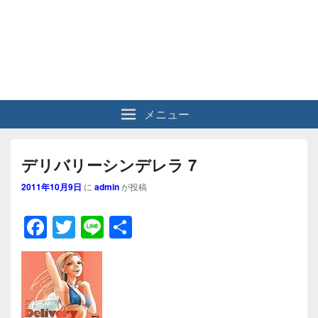
メニュー
デリバリーシンデレラ 7
2011年10月9日
に
admin
が投稿
F
T
Li
共
a
wi
n
有
c
tt
e
e
er
b