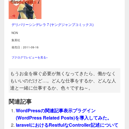
o
o
k
デリバリーシンデレラ 7 (ヤングジャンプコミックス)
NON
集英社
発売日：2011-09-16
ブクログでレビューを見る»
もうお金を稼ぐ必要が無くなってきたら、働かなく
もいいのだけど…。どんな仕事をするか、どんな人
達と一緒に仕事するか、色々ですね～。
関連記事
WordPressの関連記事表示プラグイン
(WordPress Related Posts)を導入してみた。
laravelにおけるRestfulなController記述について