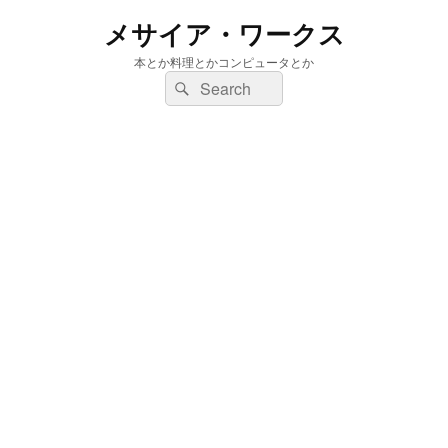
メサイア・ワークス
本とか料理とかコンピュータとか
検
検
索:
索