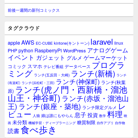
ン
サ
前後一週間の新刊コミックス
イ
ド
バ
タグクラウド
ー
ウ
laravel
AWS
apple
ィ
linux
kintone(キントーン)
EC-CUBE
ジ
アナログゲーム
RaspberryPi
python
PHP
WordPress
ェ
イベント
ガジェット
ゲームマーケット
グルメ
ッ
プログラ
ト
スマホ
コミック
データベース
テレビ番組
エ
ミング
ランチ(新橋)
ランチ(五反田・大崎)
ランチ
リ
ランチ(神保町)
ア
ランチ(秋葉
(有楽町)
ランチ(浜松町・三田)
ランチ(虎ノ門・西新橋・溜池
原)
山王・神谷町)
ランチ(赤坂・溜池山
レ
王)
ランチ(銀座・築地)
ランチ限定グルメ
料理
ビュー
息子
投資
娘は誰にもやらん
人狼
数学
映
未分類
糖質制限
画
自作アプリ
自作物
機械学習・ディープラーニング
食べ歩き
読書