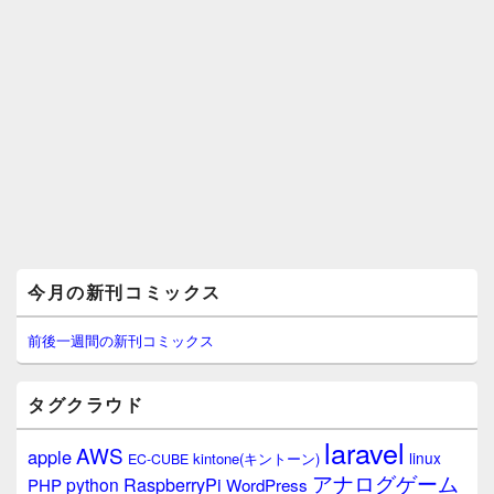
メ
今月の新刊コミックス
イ
ン
サ
前後一週間の新刊コミックス
イ
ド
バ
タグクラウド
ー
ウ
laravel
AWS
apple
ィ
linux
kintone(キントーン)
EC-CUBE
ジ
アナログゲーム
RaspberryPi
python
PHP
WordPress