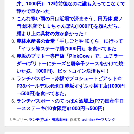
丼、1000円) 12時前後なのに誰も入ってこなくて
静かで良かった
こんな寒い雨の日は近場で済まそう、田乃休 虎ノ
門 総本店でＬＬちゃんぽん(1000円)を頼んだら、
麺より上の具材の方が多かった！
農林水産省の食堂「手しごとや 咲くら」に行って
「イワシ鯨ステーキ膳(1000円)」を食べてきた
赤坂のブリトー専門店「PinkCow」で、エチラー
ダー(ブリトーにチーズと唐辛子ソースをかけて焼
いた奴、1000円)、ビットコイン決済も可！
ランチパスポート赤坂でプロシュートピアット＠
P38バールデルポポロ 赤坂すずふり横丁店(1000円
→500円)を食べてきた。
ランチパスポートのてっぱん酒場上(P77)国産牛ロ
ースステーキ(10食限定)(1000円→500円)
カテゴリー:
ランチ(赤坂・溜池山王)
作成者:
admin
パーマリンク