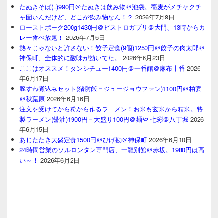
たぬきそば(L)990円＠たぬきは飲み物＠池袋。蕎麦がメチャクチ
ャ固いんだけど、どこが飲み物なん！？
2026年7月8日
ローストポーク200g1430円＠ビストロガブリ＠大門、13時からカ
レー食べ放題！
2026年7月6日
熱々じゃないと許さない！餃子定食(9個)1250円＠餃子の肉太郎＠
神保町、全体的に酸味が効いてた。
2026年6月23日
ここはオススメ！タンシチュー1400円＠一番館＠麻布十番
2026
年6月17日
豚すね煮込みセット(猪肘飯＝ジュージョウファン)1100円＠柏宴
＠秋葉原
2026年6月16日
注文を受けてから粉から作るラーメン！お米も玄米から精米。特
製ラーメン(醤油)1900円＋大盛り100円＠麺や 七彩＠八丁堀
2026
年6月15日
あじたたき大盛定食1500円＠ひげ勘＠神保町
2026年6月10日
24時間営業のソルロンタン専門店、一龍別館＠赤坂。1980円は高
い～！
2026年6月2日