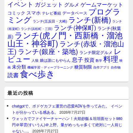
ェ
イベント
ガジェット
ゲームマーケット
グルメ
ッ
プログラ
ト
スマホ
コミック
データベース
テレビ番組
エ
ミング
ランチ(新橋)
ランチ(五反田・大崎)
ランチ
リ
ランチ(神保町)
ア
ランチ(秋葉
(有楽町)
ランチ(浜松町・三田)
ランチ(虎ノ門・西新橋・溜池
原)
山王・神谷町)
ランチ(赤坂・溜池山
レ
王)
ランチ(銀座・築地)
ランチ限定グルメ
料理
ビュー
息子
投資
娘は誰にもやらん
人狼
数学
映
未分類
糖質制限
画
自作アプリ
自作物
機械学習・ディープラーニング
食べ歩き
読書
最近の投稿
chatgptで、ボドゲカフェ運営の恋愛ADVを作ってみた。 イベン
トが分かっている感ある。
2026年7月27日
ウォッカでファイヤーチャーハン！火焰炒飯＆坦坦面セット980
円＠翠雲(すいうん)＠上野。量がめっちゃ多くて絶対に一人前じ
ゃない…。
2026年7月27日