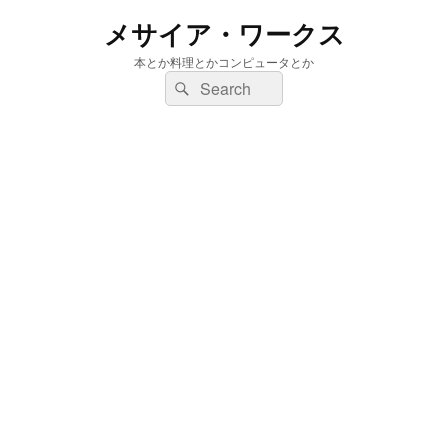
メサイア・ワークス
本とか料理とかコンピュータとか
検
検
索:
索