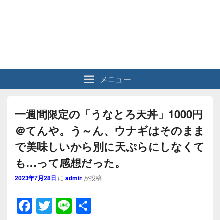
メニュー
一週間限定の「うなとろ天丼」1000円
＠てんや。う～ん、ウナギはそのまま
で美味しいから別に天ぷらにしなくて
も…って感想だった。
2023年7月28日
に
admin
が投稿
F
T
Li
共