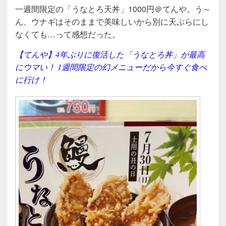
a
wi
n
有
一週間限定の「うなとろ天丼」1000円＠てんや。う～
c
tt
e
ん、ウナギはそのままで美味しいから別に天ぷらにし
e
er
なくても…って感想だった。
b
【てんや】4年ぶりに復活した「うなとろ丼」が最高
o
にウマい！ 1週間限定の幻メニューだから今すぐ食べ
o
に行け！
k