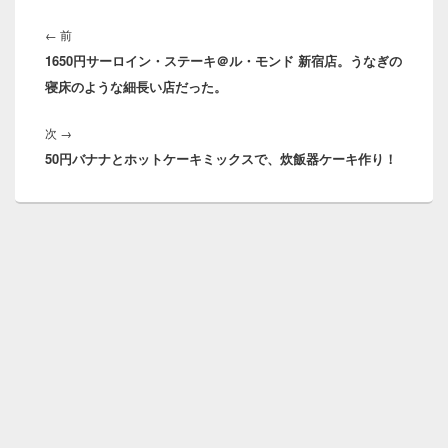
投
稿
前
←
前
ナ
1650円サーロイン・ステーキ＠ル・モンド 新宿店。うなぎの
の
ビ
寝床のような細長い店だった。
投
ゲ
稿:
ー
次
次
→
シ
50円バナナとホットケーキミックスで、炊飯器ケーキ作り！
の
ョ
投
ン
稿: