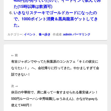
400円)が売っていたので、イートインで飲んでみ
た(15時以降は飲酒可)
いきなりステーキでゴールドカードになったの
で、1000ポイント消費＆黒烏龍茶ゲットしてき
た。
カテゴリー:
イベント
、
食べ歩き
作成者:
admin
パーマリンク
投
稿
前
←
前
ナ
有吉ジャポンでやってた秋葉原のコンカフェ「キミの彼女に
の
ビ
なりたい！」 へ、会社帰りに行ってきた。やかましすぎて会
投
ゲ
話できない！
稿:
ー
シ
次
次
→
ョ
休日の中華街で、席に座って一食すませられる最安値メシ！
の
ン
550円ルーローハン＠秀味園(しゅうみえん)、かながわpayも
投
使えて440円！
稿: