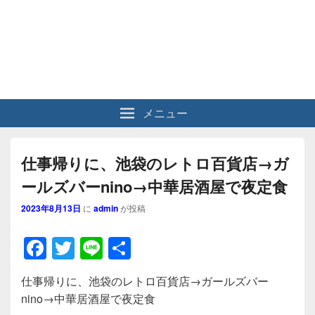
メニュー
仕事帰りに、池袋のレトロ百貨店→ガ
ールズバーnino→中華居酒屋で夜定食
2023年8月13日
に
admin
が投稿
F
T
Li
共
a
wi
n
有
仕事帰りに、池袋のレトロ百貨店→ガールズバー
c
tt
e
nino→中華居酒屋で夜定食