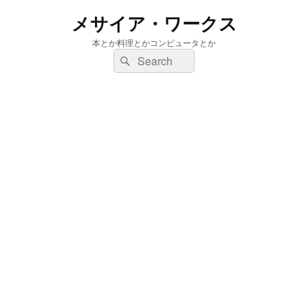
メサイア・ワークス
本とか料理とかコンピュータとか
検
検
索:
索