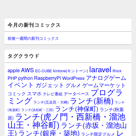
メ
今月の新刊コミックス
イ
ン
サ
前後一週間の新刊コミックス
イ
ド
バ
タグクラウド
ー
ウ
laravel
AWS
apple
ィ
linux
kintone(キントーン)
EC-CUBE
ジ
アナログゲーム
RaspberryPi
python
PHP
WordPress
ェ
イベント
ガジェット
ゲームマーケット
グルメ
ッ
プログラ
ト
スマホ
コミック
データベース
テレビ番組
エ
ミング
ランチ(新橋)
ランチ(五反田・大崎)
ランチ
リ
ランチ(神保町)
ア
ランチ(秋葉
(有楽町)
ランチ(浜松町・三田)
ランチ(虎ノ門・西新橋・溜池
原)
山王・神谷町)
ランチ(赤坂・溜池山
レ
王)
ランチ(銀座・築地)
ランチ限定グルメ