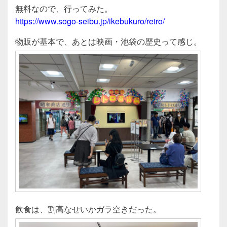
e
er
無料なので、行ってみた。
b
https://www.sogo-seibu.jp/ikebukuro/retro/
o
物販が基本で、あとは映画・池袋の歴史って感じ。
o
k
飲食は、割高なせいかガラ空きだった。