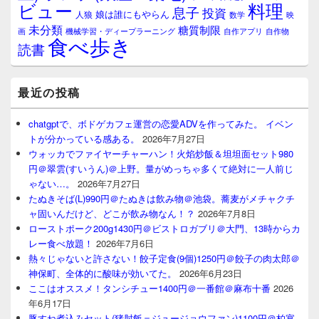
料理
ビュー
息子
投資
娘は誰にもやらん
人狼
数学
映
未分類
糖質制限
画
自作アプリ
自作物
機械学習・ディープラーニング
食べ歩き
読書
最近の投稿
chatgptで、ボドゲカフェ運営の恋愛ADVを作ってみた。 イベン
トが分かっている感ある。
2026年7月27日
ウォッカでファイヤーチャーハン！火焰炒飯＆坦坦面セット980
円＠翠雲(すいうん)＠上野。量がめっちゃ多くて絶対に一人前じ
ゃない…。
2026年7月27日
たぬきそば(L)990円＠たぬきは飲み物＠池袋。蕎麦がメチャクチ
ャ固いんだけど、どこが飲み物なん！？
2026年7月8日
ローストポーク200g1430円＠ビストロガブリ＠大門、13時からカ
レー食べ放題！
2026年7月6日
熱々じゃないと許さない！餃子定食(9個)1250円＠餃子の肉太郎＠
神保町、全体的に酸味が効いてた。
2026年6月23日
ここはオススメ！タンシチュー1400円＠一番館＠麻布十番
2026
年6月17日
豚すね煮込みセット(猪肘飯＝ジュージョウファン)1100円＠柏宴