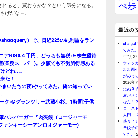
べ歩
されると、買おうかな？という気分になる。
良さげだな～。
最近の
n + yahooquery）で、日経225の純利益をラン
chat
てみた
ュニアNISA４千円、どっちも無税)＆株主優待
年7月2
 神戸物産(業務スーパー)。少額でも不労所得感ある
ウォッ
坦坦面セ
だけどね…。
がめっ
て来た！
2026年
かまいたちの夜)やってみた。俺の知ってい
たぬきそ
…。
麦がメ
ーク)＠グランツリー武蔵小杉。1時間(子供
なん！
ロースト
大門、1
中華ハンバーガー『肉夾饃（ロージャーモ
熱々じゃ
(ファンキーシーアンロオジャーモー)
＠餃子
てた。