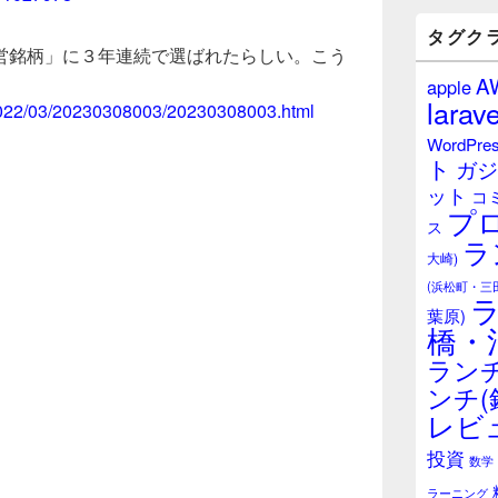
バ
ー
タグク
ウ
営銘柄」に３年連続で選ばれたらしい。こう
ィ
A
apple
ジ
larave
/2022/03/20230308003/20230308003.html
ェ
ッ
WordPre
ト
ト
ガジ
エ
ット
リ
コ
プ
ア
ス
ラ
大崎)
(浜松町・三
葉原)
橋・
ランチ
ンチ(
レビ
投資
数学
ラーニング