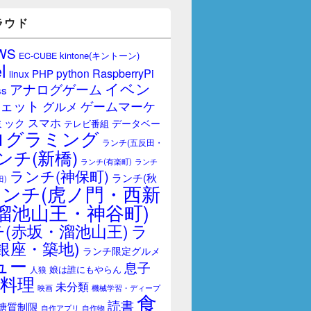
ラウド
WS
kintone(キントーン)
EC-CUBE
l
RaspberryPi
python
PHP
linux
イベン
アナログゲーム
ss
ェット
ゲームマーケ
グルメ
スマホ
ミック
データベー
テレビ番組
ログラミング
ランチ(五反田・
ンチ(新橋)
ランチ(有楽町)
ランチ
ランチ(神保町)
ランチ(秋
田)
ランチ(虎ノ門・西新
溜池山王・神谷町)
(赤坂・溜池山王)
ラ
銀座・築地)
ランチ限定グルメ
ュー
息子
娘は誰にもやらん
人狼
料理
未分類
映画
機械学習・ディープ
食
読書
糖質制限
自作アプリ
自作物