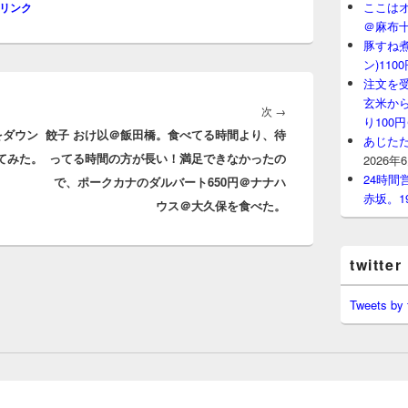
ここはオ
リンク
＠麻布
豚すね
ン)11
注文を
玄米から
次
次
→
り100
をダウン
餃子 おけ以＠飯田橋。食べてる時間より、待
の
あじたた
してみた。
ってる時間の方が長い！満足できなかったの
投
2026年
24時
で、ポークカナのダルバート650円＠ナナハ
稿:
赤坂。1
ウス＠大久保を食べた。
twitter
Tweets by