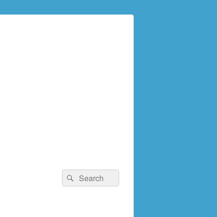
検
検
索:
索