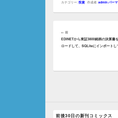
カテゴリー:
投資
作成者:
admin
パーマ
投
稿
前
←
前
ナ
EDINETから東証3800銘柄の決算書
の
ビ
ロードして、SQLiteにインポート
投
ゲ
稿:
ー
シ
ョ
ン
前後30日の新刊コミックス