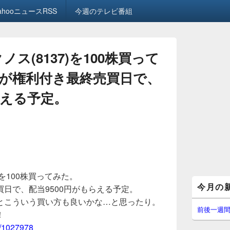
ahooニュースRSS
今週のテレビ番組
ノス(8137)を100株買って
が権利付き最終売買日で、
らえる予定。
)を100株買ってみた。
メ
今月の
日で、配当9500円がもらえる予定。
イ
ン
も、あるとこういう買い方も良いかな…と思ったり。
サ
前後一週
！
イ
/-/1027978
ド