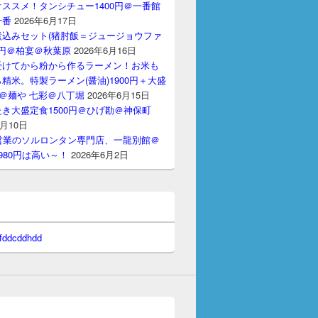
ススメ！タンシチュー1400円＠一番館
十番
2026年6月17日
煮込みセット(猪肘飯＝ジュージョウファ
00円＠柏宴＠秋葉原
2026年6月16日
受けてから粉から作るラーメン！お米も
精米。特製ラーメン(醤油)1900円＋大盛
円＠麺や 七彩＠八丁堀
2026年6月15日
き大盛定食1500円＠ひげ勘＠神保町
6月10日
間営業のソルロンタン専門店、一龍別館＠
980円は高い～！
2026年6月2日
 fddcddhdd