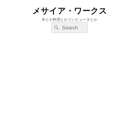
メサイア・ワークス
本とか料理とかコンピュータとか
検
検
索:
索