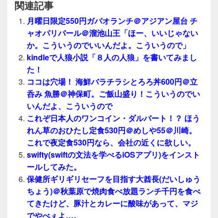
関連記事
月曜日限定550円ガパオランチ＠アジアン屋台 チ
ャオパリバール＠溜池山王「ほー、いいじゃない
か。こういうのでいいんだよ。こういうので」
kindleで人狼小説「８人の人狼」を書いてみまし
た！
ココは穴場！ 海鮮バラチラシとろろ丼600円＠立
呑み 魚勝＠神保町。ご飯山盛り！こういうのでい
いんだよ、こういうので
これぞ日本人のワンコイン・ダルバート！？ ほう
れん草のおひたし定食530円＠めしや55＠川崎。
これで夜定食530円なら、会社の近くに欲しい。
swifty(swiftの文法を学べるiOSアプリ)をインスト
ールしてみた。
保健所ギリギリセーフを目指す大酋長(だいしゅう
ちょう)＠秋葉原で焼肉食べ放題ランチ千円を食べ
てきたけど、豚汁とカレーに酸味があって、マジ
でやべぇよ…。