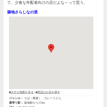
c
tt
e
て、少食な年配者向けの店だよな～って思う。
e
er
築地さらしなの里
b
o
o
k