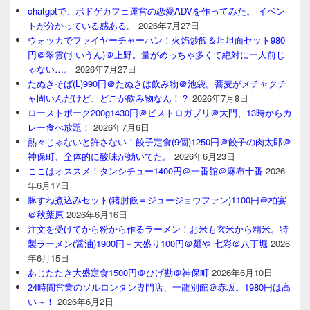
chatgptで、ボドゲカフェ運営の恋愛ADVを作ってみた。 イベン
トが分かっている感ある。
2026年7月27日
ウォッカでファイヤーチャーハン！火焰炒飯＆坦坦面セット980
円＠翠雲(すいうん)＠上野。量がめっちゃ多くて絶対に一人前じ
ゃない…。
2026年7月27日
たぬきそば(L)990円＠たぬきは飲み物＠池袋。蕎麦がメチャクチ
ャ固いんだけど、どこが飲み物なん！？
2026年7月8日
ローストポーク200g1430円＠ビストロガブリ＠大門、13時からカ
レー食べ放題！
2026年7月6日
熱々じゃないと許さない！餃子定食(9個)1250円＠餃子の肉太郎＠
神保町、全体的に酸味が効いてた。
2026年6月23日
ここはオススメ！タンシチュー1400円＠一番館＠麻布十番
2026
年6月17日
豚すね煮込みセット(猪肘飯＝ジュージョウファン)1100円＠柏宴
＠秋葉原
2026年6月16日
注文を受けてから粉から作るラーメン！お米も玄米から精米。特
製ラーメン(醤油)1900円＋大盛り100円＠麺や 七彩＠八丁堀
2026
年6月15日
あじたたき大盛定食1500円＠ひげ勘＠神保町
2026年6月10日
24時間営業のソルロンタン専門店、一龍別館＠赤坂。1980円は高
い～！
2026年6月2日