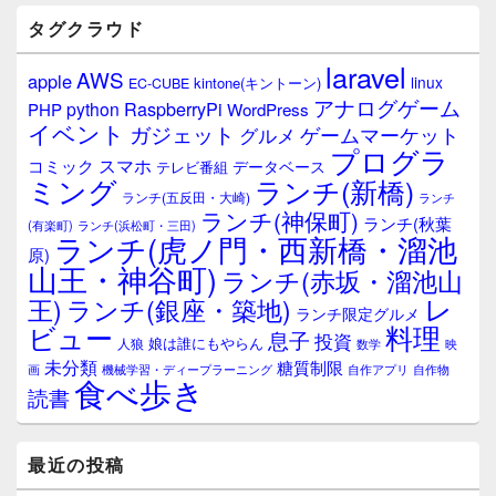
ド
バ
タグクラウド
ー
ウ
laravel
AWS
apple
ィ
linux
kintone(キントーン)
EC-CUBE
ジ
アナログゲーム
RaspberryPi
python
PHP
WordPress
ェ
イベント
ガジェット
ゲームマーケット
グルメ
ッ
プログラ
ト
スマホ
コミック
データベース
テレビ番組
エ
ミング
ランチ(新橋)
ランチ(五反田・大崎)
ランチ
リ
ランチ(神保町)
ア
ランチ(秋葉
(有楽町)
ランチ(浜松町・三田)
ランチ(虎ノ門・西新橋・溜池
原)
山王・神谷町)
ランチ(赤坂・溜池山
レ
王)
ランチ(銀座・築地)
ランチ限定グルメ
料理
ビュー
息子
投資
娘は誰にもやらん
人狼
数学
映
未分類
糖質制限
画
自作アプリ
自作物
機械学習・ディープラーニング
食べ歩き
読書
最近の投稿