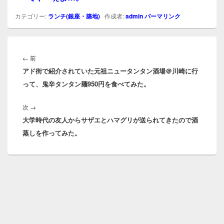
カテゴリー:
ランチ(銀座・築地)
作成者:
admin
パーマリンク
投
稿
前
←
前
ナ
アド街で紹介されていた元祖ニュータンタン酒場＠川崎に行
の
ビ
って、鬼辛タンタン麺950円を食べてみた。
投
ゲ
稿:
ー
次
次
→
シ
大学時代の友人からサザエとハマグリが送られてきたので酒
の
ョ
蒸しを作ってみた。
投
ン
稿: