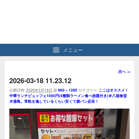
メニュー
画
次へ →
像
2026-03-18 11.23.12
ナ
ビ
公開日時:
2026年3月18日
@
960 × 1280
カテゴリー:
ここはオススメ！
中華ランチビュッフェ1000円(4種類ラーメン食べ放題付き)＠八福食堂
ゲ
＠湯島。常軌を逸しているくらい安くて腹パン必至！
ー
シ
ョ
ン