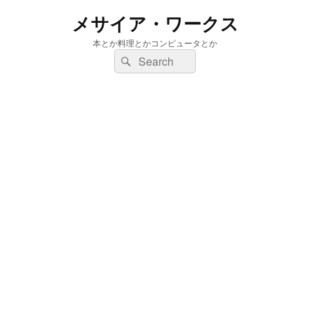
メサイア・ワークス
本とか料理とかコンピュータとか
検
検
索:
索