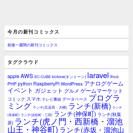
メ
今月の新刊コミックス
イ
ン
サ
前後一週間の新刊コミックス
イ
ド
バ
タグクラウド
ー
ウ
laravel
AWS
apple
ィ
linux
kintone(キントーン)
EC-CUBE
ジ
アナログゲーム
RaspberryPi
python
PHP
WordPress
ェ
イベント
ガジェット
ゲームマーケット
グルメ
ッ
プログラ
ト
スマホ
コミック
データベース
テレビ番組
エ
ミング
ランチ(新橋)
ランチ(五反田・大崎)
ランチ
リ
ランチ(神保町)
ア
ランチ(秋葉
(有楽町)
ランチ(浜松町・三田)
ランチ(虎ノ門・西新橋・溜池
原)
山王・神谷町)
ランチ(赤坂・溜池山