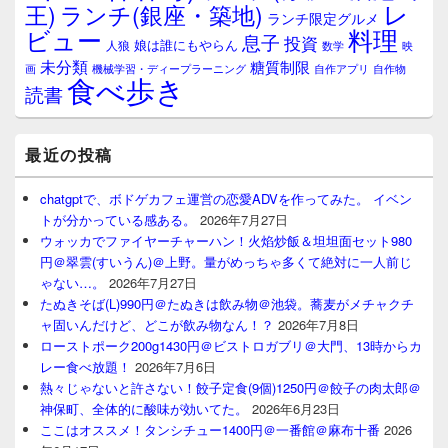
レ
王)
ランチ(銀座・築地)
ランチ限定グルメ
料理
ビュー
息子
投資
娘は誰にもやらん
人狼
数学
映
未分類
糖質制限
画
自作アプリ
自作物
機械学習・ディープラーニング
食べ歩き
読書
最近の投稿
chatgptで、ボドゲカフェ運営の恋愛ADVを作ってみた。 イベン
トが分かっている感ある。
2026年7月27日
ウォッカでファイヤーチャーハン！火焰炒飯＆坦坦面セット980
円＠翠雲(すいうん)＠上野。量がめっちゃ多くて絶対に一人前じ
ゃない…。
2026年7月27日
たぬきそば(L)990円＠たぬきは飲み物＠池袋。蕎麦がメチャクチ
ャ固いんだけど、どこが飲み物なん！？
2026年7月8日
ローストポーク200g1430円＠ビストロガブリ＠大門、13時からカ
レー食べ放題！
2026年7月6日
熱々じゃないと許さない！餃子定食(9個)1250円＠餃子の肉太郎＠
神保町、全体的に酸味が効いてた。
2026年6月23日
ここはオススメ！タンシチュー1400円＠一番館＠麻布十番
2026