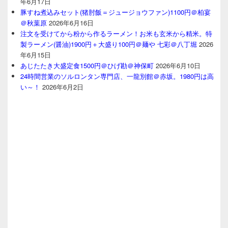
年6月17日
豚すね煮込みセット(猪肘飯＝ジュージョウファン)1100円＠柏宴
＠秋葉原
2026年6月16日
注文を受けてから粉から作るラーメン！お米も玄米から精米。特
製ラーメン(醤油)1900円＋大盛り100円＠麺や 七彩＠八丁堀
2026
年6月15日
あじたたき大盛定食1500円＠ひげ勘＠神保町
2026年6月10日
24時間営業のソルロンタン専門店、一龍別館＠赤坂。1980円は高
い～！
2026年6月2日