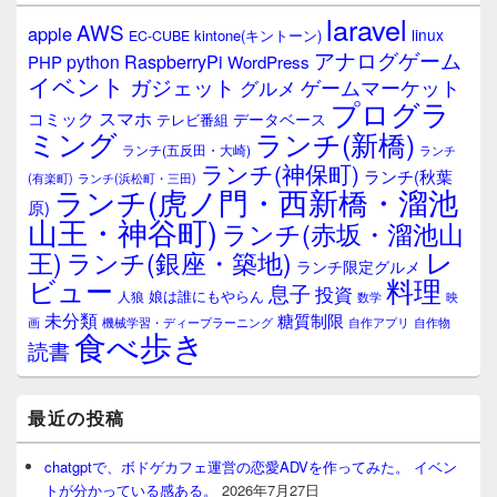
laravel
AWS
apple
linux
kintone(キントーン)
EC-CUBE
アナログゲーム
RaspberryPi
python
PHP
WordPress
イベント
ガジェット
ゲームマーケット
グルメ
プログラ
スマホ
コミック
データベース
テレビ番組
ミング
ランチ(新橋)
ランチ(五反田・大崎)
ランチ
ランチ(神保町)
ランチ(秋葉
(有楽町)
ランチ(浜松町・三田)
ランチ(虎ノ門・西新橋・溜池
原)
山王・神谷町)
ランチ(赤坂・溜池山
レ
王)
ランチ(銀座・築地)
ランチ限定グルメ
料理
ビュー
息子
投資
娘は誰にもやらん
人狼
数学
映
未分類
糖質制限
画
自作アプリ
自作物
機械学習・ディープラーニング
食べ歩き
読書
最近の投稿
chatgptで、ボドゲカフェ運営の恋愛ADVを作ってみた。 イベン
トが分かっている感ある。
2026年7月27日