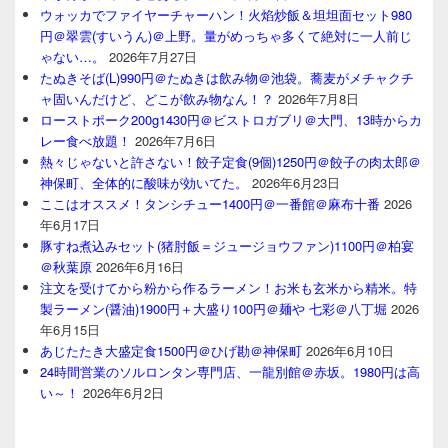
ウォッカでファイヤーチャーハン！火焰炒飯＆坦坦面セット980
円＠翠雲(すいうん)＠上野。量がめっちゃ多くて絶対に一人前じ
ゃない…。
2026年7月27日
たぬきそば(L)990円＠たぬきは飲み物＠池袋。蕎麦がメチャクチ
ャ固いんだけど、どこが飲み物なん！？
2026年7月8日
ローストポーク200g1430円＠ビストロガブリ＠大門、13時からカ
レー食べ放題！
2026年7月6日
熱々じゃないと許さない！餃子定食(9個)1250円＠餃子の肉太郎＠
神保町、全体的に酸味が効いてた。
2026年6月23日
ここはオススメ！タンシチュー1400円＠一番館＠麻布十番
2026
年6月17日
豚すね煮込みセット(猪肘飯＝ジュージョウファン)1100円＠柏宴
＠秋葉原
2026年6月16日
注文を受けてから粉から作るラーメン！お米も玄米から精米。特
製ラーメン(醤油)1900円＋大盛り100円＠麺や 七彩＠八丁堀
2026
年6月15日
あじたたき大盛定食1500円＠ひげ勘＠神保町
2026年6月10日
24時間営業のソルロンタン専門店、一龍別館＠赤坂。1980円は高
い～！
2026年6月2日