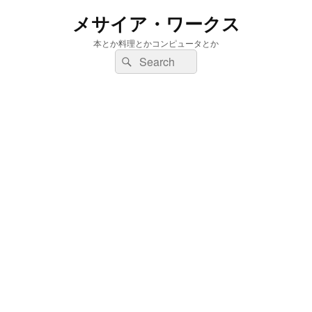
メサイア・ワークス
本とか料理とかコンピュータとか
検
検
索:
索