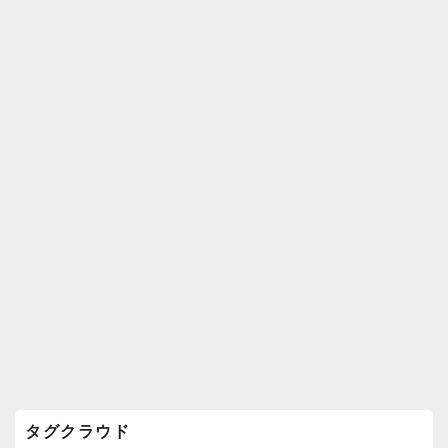
k
ウ
ィ
ジ
ェ
ッ
ト
エ
リ
ア
タグクラウド