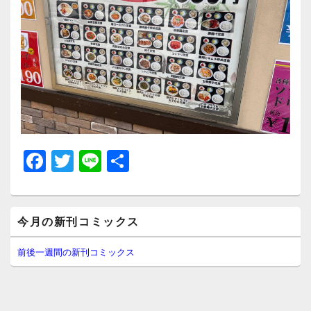
F
T
Li
共
a
wi
n
有
c
tt
e
メ
e
er
今月の新刊コミックス
イ
ン
b
サ
前後一週間の新刊コミックス
イ
o
ド
o
バ
ー