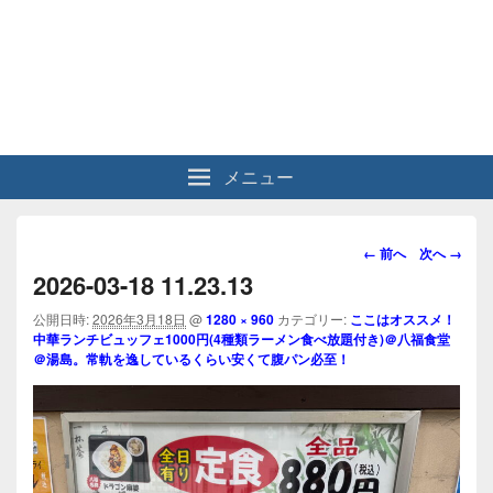
メニュー
画
← 前へ
次へ →
像
2026-03-18 11.23.13
ナ
ビ
公開日時:
2026年3月18日
@
1280 × 960
カテゴリー:
ここはオススメ！
中華ランチビュッフェ1000円(4種類ラーメン食べ放題付き)＠八福食堂
ゲ
＠湯島。常軌を逸しているくらい安くて腹パン必至！
ー
シ
ョ
ン