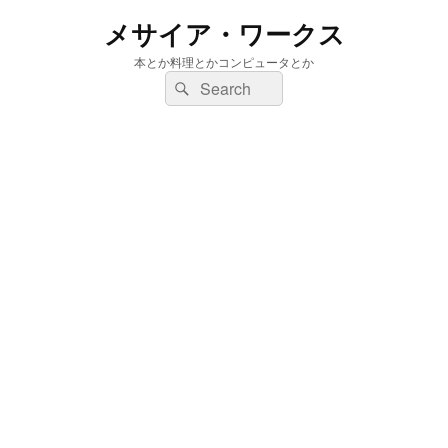
メサイア・ワークス
本とか料理とかコンピュータとか
検
検
索:
索