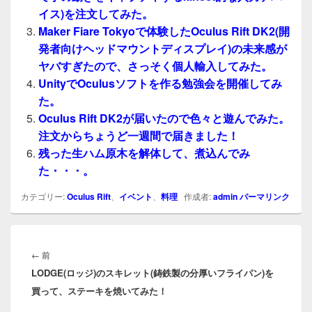
イス)を注文してみた。
Maker Fiare Tokyoで体験したOculus Rift DK2(開
発者向けヘッドマウントディスプレイ)の未来感が
ヤバすぎたので、さっそく個人輸入してみた。
UnityでOculusソフトを作る勉強会を開催してみ
た。
Oculus Rift DK2が届いたので色々と遊んでみた。
注文からちょうど一週間で届きました！
残った生ハム原木を解体して、煮込んでみ
た・・・。
カテゴリー:
Oculus Rift
、
イベント
、
料理
作成者:
admin
パーマリンク
投
稿
前
←
前
ナ
LODGE(ロッジ)のスキレット(鋳鉄製の分厚いフライパン)を
の
ビ
買って、ステーキを焼いてみた！
投
ゲ
稿: