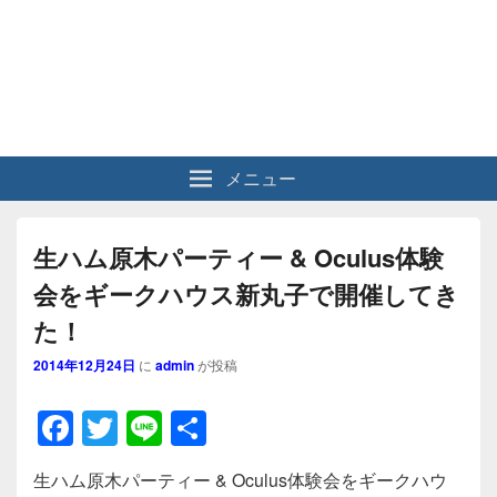
メニュー
生ハム原木パーティー & Oculus体験
会をギークハウス新丸子で開催してき
た！
2014年12月24日
に
admin
が投稿
F
T
Li
共
a
wi
n
有
生ハム原木パーティー & Oculus体験会をギークハウ