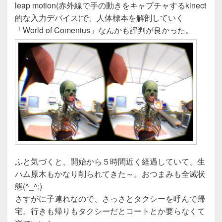
leap motion(赤外線で手の動きをキャプチャするkinect
的な入力デバイス)で、人体標本を解剖していく
「World of Comenius」なんかも評判が良かった。
ふと気づくと、開始から５時間近く経過していて、生
ハム原木もかなり削られてきた～。おつまみも全滅状
態(^_^;)
さすがに子連れなので、さっさとタクシーを呼んで帰
宅。行きも帰りもタクシーだとコートとか要らなくて