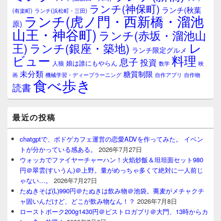
ランチ(神保町)
ア
ランチ(秋葉
(有楽町)
ランチ(浜松町・三田)
ランチ(虎ノ門・西新橋・溜池
原)
山王・神谷町)
ランチ(赤坂・溜池山
レ
王)
ランチ(銀座・築地)
ランチ限定グルメ
料理
ビュー
息子
投資
娘は誰にもやらん
人狼
数学
映
未分類
糖質制限
画
自作アプリ
自作物
機械学習・ディープラーニング
食べ歩き
読書
最近の投稿
chatgptで、ボドゲカフェ運営の恋愛ADVを作ってみた。 イベン
トが分かっている感ある。
2026年7月27日
ウォッカでファイヤーチャーハン！火焰炒飯＆坦坦面セット980
円＠翠雲(すいうん)＠上野。量がめっちゃ多くて絶対に一人前じ
ゃない…。
2026年7月27日
たぬきそば(L)990円＠たぬきは飲み物＠池袋。蕎麦がメチャクチ
ャ固いんだけど、どこが飲み物なん！？
2026年7月8日
ローストポーク200g1430円＠ビストロガブリ＠大門、13時からカ