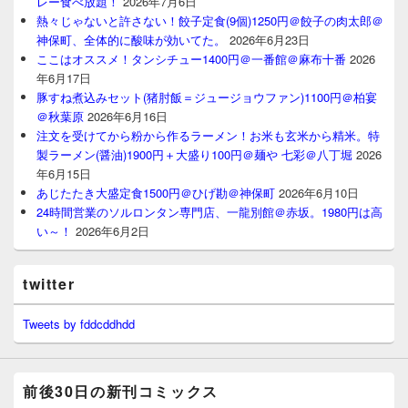
レー食べ放題！
2026年7月6日
熱々じゃないと許さない！餃子定食(9個)1250円＠餃子の肉太郎＠
神保町、全体的に酸味が効いてた。
2026年6月23日
ここはオススメ！タンシチュー1400円＠一番館＠麻布十番
2026
年6月17日
豚すね煮込みセット(猪肘飯＝ジュージョウファン)1100円＠柏宴
＠秋葉原
2026年6月16日
注文を受けてから粉から作るラーメン！お米も玄米から精米。特
製ラーメン(醤油)1900円＋大盛り100円＠麺や 七彩＠八丁堀
2026
年6月15日
あじたたき大盛定食1500円＠ひげ勘＠神保町
2026年6月10日
24時間営業のソルロンタン専門店、一龍別館＠赤坂。1980円は高
い～！
2026年6月2日
twitter
Tweets by fddcddhdd
前後30日の新刊コミックス