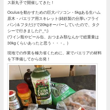
c
tt
e
ス新丸子で開催してきた！
e
er
Oculusを動かすための巨大パソコン・5kgある生ハム
b
原木・パエリア用スキレット(鋳鉄製の分厚いフライ
o
パン)＆フタだけで20kgオーバーしていたので、タク
o
シーで行きました(^_^;)
(ワイン瓶やビール缶、おつまみ類なんかで総重量は
k
30kgくらいあったと思う・・・。)
現地での作業を極力省くために、家でパエリアの材料
を下準備してから出発！