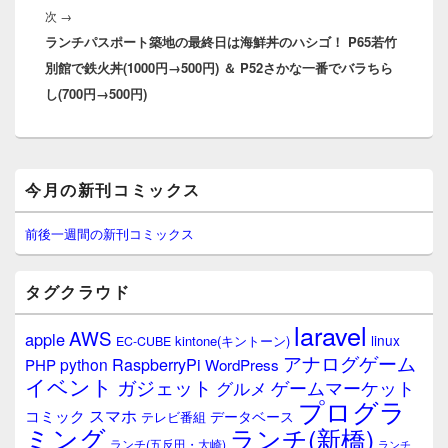
ー
次
次
→
シ
ランチパスポート築地の最終日は海鮮丼のハシゴ！ P65若竹
の
ョ
別館で鉄火丼(1000円→500円) ＆ P52さかな一番でバラちら
投
ン
し(700円→500円)
稿:
メ
今月の新刊コミックス
イ
ン
サ
前後一週間の新刊コミックス
イ
ド
バ
タグクラウド
ー
ウ
laravel
AWS
apple
ィ
linux
kintone(キントーン)
EC-CUBE
ジ
アナログゲーム
RaspberryPi
python
PHP
WordPress
ェ
イベント
ガジェット
ゲームマーケット
グルメ
ッ
プログラ
ト
スマホ
コミック
データベース
テレビ番組
エ
ミング
ランチ(新橋)
ランチ(五反田・大崎)
ランチ
リ