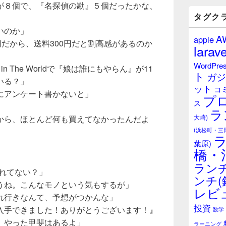
が８個で、『名探偵の勘』５個だったかな、
バ
ー
タグク
ウ
いのか」
ィ
A
apple
ジ
円だから、送料300円だと割高感があるのか
larave
ェ
ッ
WordPre
 in The Worldで『娘は誰にもやらん』が11
ト
ト
ガジ
エ
いる？」
ット
リ
コ
にアンケート書かないと」
プ
ア
ス
」
ラ
大崎)
から、ほとんど何も買えてなかったんだよ
(浜松町・三
葉原)
橋・
ランチ
売れてない？」
ンチ(
うね。こんなモノという気もするが」
レビ
れ行きなんて、予想がつかんな」
投資
入手できました！ありがとうございます！』
数学
、やった甲斐はあるよ」
ラーニング