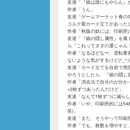
友達「『娘は誰にもやらん』
作者「うん」
友達「ゲームマーケット春の
コルク製カード立てがあった
作者「秋版の奴には、印刷所
友達「『娘の隠し属性』を裏
ら『これってタダの運じゃん
作者「なるほどな〜。逆転要
ないような気がするけど(^_^;
友達「カード立てを自前で用
やろうとしたら、『娘の隠し
作者「消去法で自分のが分か
×2枚ずつあったんだけど」
友達「なんで1枚ずつに減ら
作者「いや、印刷所的には54
笑)」
友達「また、そうやって印刷
作者「でも、枚数を増やすと