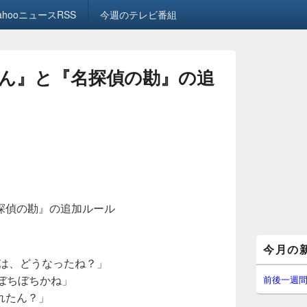
ahooニュースRSS
今週のテレビ番組
ん』と『名探偵の勘』の追
探偵の勘』の追加ルール
メ
今月の
イ
方は、どうなったね？」
ン
サ
ぼちぼちかね」
前後一週
イ
れたん？」
ド