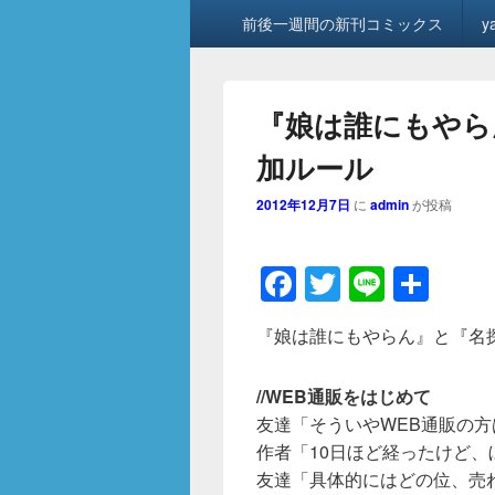
メ
前後一週間の新刊コミックス
y
イ
ン
メ
ニ
『娘は誰にもやら
ュ
ー
加ルール
2012年12月7日
に
admin
が投稿
F
T
Li
共
a
wi
n
有
『娘は誰にもやらん』と『名
c
tt
e
e
er
//WEB通販をはじめて
b
友達「そういやWEB通販の
o
作者「10日ほど経ったけど、
友達「具体的にはどの位、売