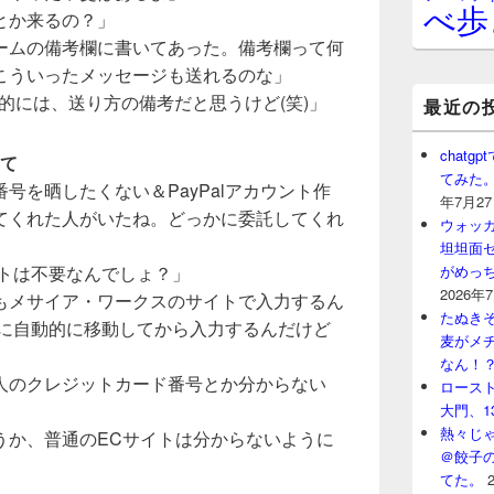
べ歩
とか来るの？」
ームの備考欄に書いてあった。備考欄って何
こういったメッセージも送れるのな」
発者的には、送り方の備考だと思うけど(笑)」
最近の
chat
いて
てみた
号を晒したくない＆PayPalアカウント作
年7月2
てくれた人がいたね。どっかに委託してくれ
ウォッ
坦坦面セ
ントは不要なんでしょ？」
がめっ
2026年
もメサイア・ワークスのサイトで入力するん
たぬきそ
イトに自動的に移動してから入力するんだけど
麦がメ
なん！
人のクレジットカード番号とか分からない
ロースト
大門、1
熱々じゃ
うか、普通のECサイトは分からないように
＠餃子
てた。