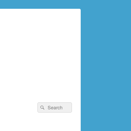
検
検
索:
索