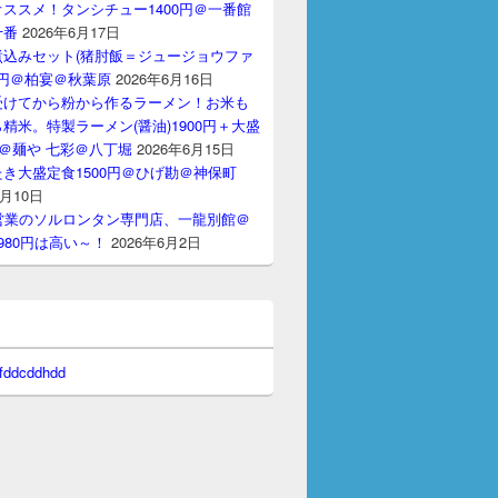
ススメ！タンシチュー1400円＠一番館
十番
2026年6月17日
煮込みセット(猪肘飯＝ジュージョウファ
00円＠柏宴＠秋葉原
2026年6月16日
受けてから粉から作るラーメン！お米も
精米。特製ラーメン(醤油)1900円＋大盛
円＠麺や 七彩＠八丁堀
2026年6月15日
き大盛定食1500円＠ひげ勘＠神保町
6月10日
間営業のソルロンタン専門店、一龍別館＠
980円は高い～！
2026年6月2日
 fddcddhdd