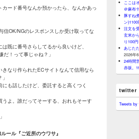
ここはオ
トカード番号なんか預かったら、なんかあっ
＠麻布
豚すね
ン)11
注文を
と与信OK/NGのレスポンスしか受け取ってな
玄米から
り100
には既に番号さらしてるから良いけど、
あじたた
は嫌だ！って事じゃね？」
2026年
24時
赤坂。1
いきなり作られたECサイトなんて信用なら
？」
前にも話したけど、委託すると高くつく
twitter
買うよ。誰だってそーする、おれもそーす
Tweets by
)」
追加ルール『ご近所のウワサ』