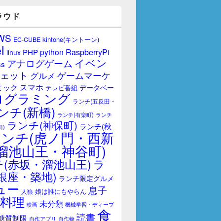
ラウド
WS
kintone(キントーン)
EC-CUBE
l
RaspberryPi
python
PHP
linux
イベン
アナログゲーム
ss
ェット
ゲームマーケ
グルメ
スマホ
ミック
データベー
テレビ番組
ログラミング
ランチ(五反田・
ンチ(新橋)
ランチ(有楽町)
ランチ
ランチ(神保町)
ランチ(秋
田)
ランチ(虎ノ門・西新
溜池山王・神谷町)
(赤坂・溜池山王)
ラ
銀座・築地)
ランチ限定グルメ
ュー
息子
娘は誰にもやらん
人狼
料理
未分類
映画
機械学習・ディープ
食
読書
糖質制限
自作アプリ
自作物