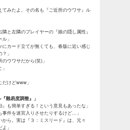
えてみたよ。その名も『ご近所のウワサ』ル
右隣と左隣のプレイヤーの『娘の隠し属性』
ール」
かにカード立てが無くても、春版に近い感じ
の？」
のウワサだから(笑)」
と」
だけどwww」
ール『難易度調整』」
勘』も簡単すぎる！という意見もあったな」
も事件を迷宮入りさせたりするけど…」
いから。実は『３：ミスリード』は、元々
だよ」