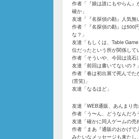
o
作者「『娘は誰にもやらん』
k
確か」
友達「『名探偵の勘』人気無
作者「『名探偵の勘』は500
な？」
友達「もしくは、Table Game
位だったという所が関係して
作者「そういや、今回は流石
友達「前回は書いてないの？
作者「春は初出展で死んでた
(苦笑)」
友達「なるほど」
友達「WEB通販、あんまり
作者「う〜ん、どうなんだろ
友達「確かに同人ゲームの売
作者「まあ『通販のおかげで
みたいなメッセージも来たし