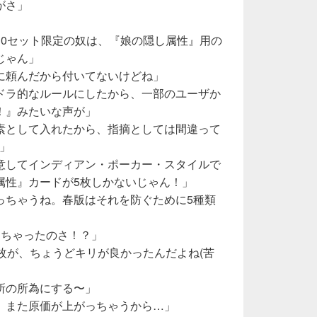
がさ」
30セット限定の奴は、『娘の隠し属性』用の
じゃん」
に頼んだから付いてないけどね」
ドラ的なルールにしたから、一部のユーザか
！』みたいな声が」
素として入れたから、指摘としては間違って
)」
意してインディアン・ポーカー・スタイルで
属性』カードが5枚しかないじゃん！」
っちゃうね。春版はそれを防ぐために5種類
しちゃったのさ！？」
枚が、ちょうどキリが良かったんだよね(苦
所の所為にする〜」
、また原価が上がっちゃうから…」