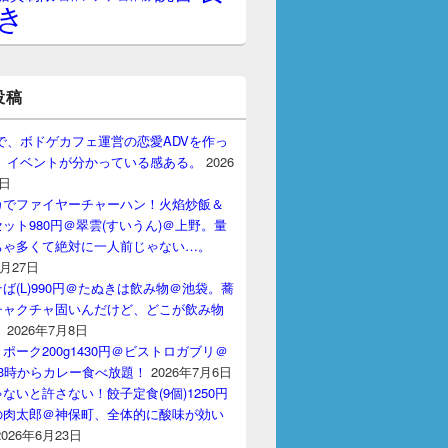
き
投稿
gptで、ボドゲカフェ運営の恋愛ADVを作っ
。 イベントが分かっている感ある。
2026
7日
カでファイヤーチャーハン！火焰炒飯＆
ット980円＠翠雲(すいうん)＠上野。量
ちゃ多くて絶対に一人前じゃない…。
7月27日
ば(L)990円＠たぬきは飲み物＠池袋。蕎
チャクチャ固いんだけど、どこが飲み物
？
2026年7月8日
ポーク200g1430円＠ビストロガブリ＠
3時からカレー食べ放題！
2026年7月6日
ないと許さない！餃子定食(9個)1250円
の肉太郎＠神保町、全体的に酸味が効い
2026年6月23日