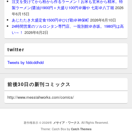
注文を受けてから粉から作るラーメン！お米も玄米から精米。特
製ラーメン(醤油)1900円＋大盛り100円＠麺や 七彩＠八丁堀
2026
年6月15日
あじたたき大盛定食1500円＠ひげ勘＠神保町
2026年6月10日
24時間営業のソルロンタン専門店、一龍別館＠赤坂。1980円は高
い～！
2026年6月2日
twitter
Tweets by fddcddhdd
前後30日の新刊コミックス
http://www.messiahworks.com/comics/
著作権表示 © 2026年
メサイア・ワークス
. All Rights Reserved.
Theme: Catch Box by
Catch Themes