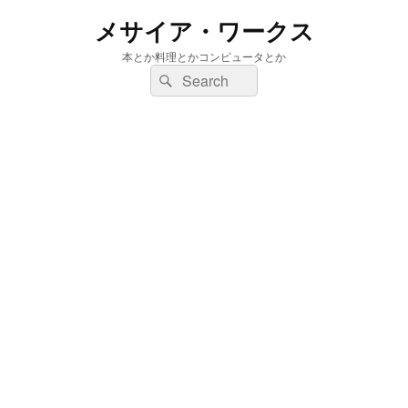
メサイア・ワークス
本とか料理とかコンピュータとか
検
検
索:
索