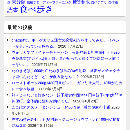
未分類
糖質制限
画
自作アプリ
自作物
機械学習・ディープラーニング
食べ歩き
読書
最近の投稿
chatgptで、ボドゲカフェ運営の恋愛ADVを作ってみた。 イベン
トが分かっている感ある。
2026年7月27日
ウォッカでファイヤーチャーハン！火焰炒飯＆坦坦面セット980
円＠翠雲(すいうん)＠上野。量がめっちゃ多くて絶対に一人前じ
ゃない…。
2026年7月27日
たぬきそば(L)990円＠たぬきは飲み物＠池袋。蕎麦がメチャクチ
ャ固いんだけど、どこが飲み物なん！？
2026年7月8日
ローストポーク200g1430円＠ビストロガブリ＠大門、13時からカ
レー食べ放題！
2026年7月6日
熱々じゃないと許さない！餃子定食(9個)1250円＠餃子の肉太郎＠
神保町、全体的に酸味が効いてた。
2026年6月23日
ここはオススメ！タンシチュー1400円＠一番館＠麻布十番
2026
年6月17日
豚すね煮込みセット(猪肘飯＝ジュージョウファン)1100円＠柏宴
＠秋葉原
2026年6月16日