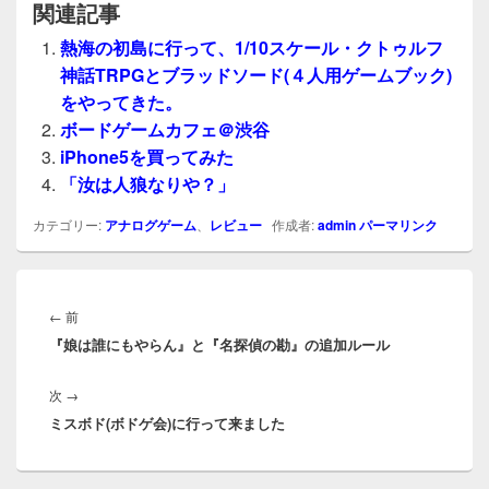
関連記事
熱海の初島に行って、1/10スケール・クトゥルフ
神話TRPGとブラッドソード(４人用ゲームブック)
をやってきた。
ボードゲームカフェ＠渋谷
iPhone5を買ってみた
「汝は人狼なりや？」
カテゴリー:
アナログゲーム
、
レビュー
作成者:
admin
パーマリンク
投
稿
前
←
前
ナ
『娘は誰にもやらん』と『名探偵の勘』の追加ルール
の
ビ
投
ゲ
次
次
→
稿:
ー
ミスボド(ボドゲ会)に行って来ました
の
シ
投
ョ
稿:
ン