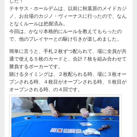
e
er
した！
b
テキサス・ホールデムは、以前に秋葉原のメイドカジ
ノ、お台場のカジノ・ヴィーナスに行ったので、なん
o
となくルールは把握済み。
o
今回は、かなり本格的にルールを教えてもらったの
k
で、他のプレイヤーとの駆け引きが楽しめました。
簡単に言うと、手札２枚ずつ配られて、場に全員が共
通で使える５枚のカードと、合計７枚を組み合わせて
勝負するポーカーです。
賭けるタイミングは、２枚配られる時、場に３枚オー
プンされる時、４枚目がオープンされる時、５枚目が
オープンされる時、の４回です。