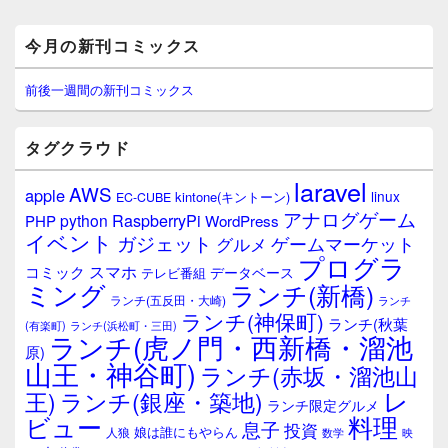
メ
今月の新刊コミックス
イ
ン
サ
前後一週間の新刊コミックス
イ
ド
バ
タグクラウド
ー
ウ
laravel
AWS
apple
ィ
linux
kintone(キントーン)
EC-CUBE
ジ
アナログゲーム
RaspberryPi
python
PHP
WordPress
ェ
イベント
ガジェット
ゲームマーケット
グルメ
ッ
プログラ
ト
スマホ
コミック
データベース
テレビ番組
エ
ミング
ランチ(新橋)
ランチ(五反田・大崎)
ランチ
リ
ランチ(神保町)
ア
ランチ(秋葉
(有楽町)
ランチ(浜松町・三田)
ランチ(虎ノ門・西新橋・溜池
原)
山王・神谷町)
ランチ(赤坂・溜池山
レ
王)
ランチ(銀座・築地)
ランチ限定グルメ
料理
ビュー
息子
投資
娘は誰にもやらん
人狼
数学
映