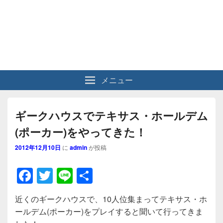
メニュー
ギークハウスでテキサス・ホールデム
(ポーカー)をやってきた！
2012年12月10日
に
admin
が投稿
F
T
Li
共
a
wi
n
有
近くのギークハウスで、10人位集まってテキサス・ホ
c
tt
e
ールデム(ポーカー)をプレイすると聞いて行ってきま