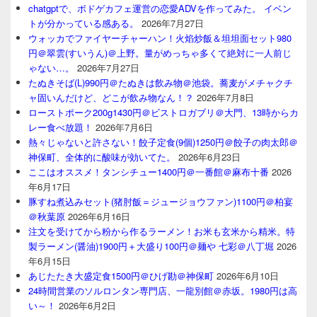
chatgptで、ボドゲカフェ運営の恋愛ADVを作ってみた。 イベン
トが分かっている感ある。
2026年7月27日
ウォッカでファイヤーチャーハン！火焰炒飯＆坦坦面セット980
円＠翠雲(すいうん)＠上野。量がめっちゃ多くて絶対に一人前じ
ゃない…。
2026年7月27日
たぬきそば(L)990円＠たぬきは飲み物＠池袋。蕎麦がメチャクチ
ャ固いんだけど、どこが飲み物なん！？
2026年7月8日
ローストポーク200g1430円＠ビストロガブリ＠大門、13時からカ
レー食べ放題！
2026年7月6日
熱々じゃないと許さない！餃子定食(9個)1250円＠餃子の肉太郎＠
神保町、全体的に酸味が効いてた。
2026年6月23日
ここはオススメ！タンシチュー1400円＠一番館＠麻布十番
2026
年6月17日
豚すね煮込みセット(猪肘飯＝ジュージョウファン)1100円＠柏宴
＠秋葉原
2026年6月16日
注文を受けてから粉から作るラーメン！お米も玄米から精米。特
製ラーメン(醤油)1900円＋大盛り100円＠麺や 七彩＠八丁堀
2026
年6月15日
あじたたき大盛定食1500円＠ひげ勘＠神保町
2026年6月10日
24時間営業のソルロンタン専門店、一龍別館＠赤坂。1980円は高
い～！
2026年6月2日