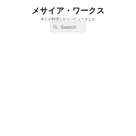
メサイア・ワークス
本とか料理とかコンピュータとか
検
検
索:
索