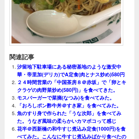
関連記事
汐留地下駐車場にある秘密基地のような激安中
華・帝里加(デリカ)でA定食(肉とナス炒め)580円
２４時間営業の「中国茶房８＠赤坂」で「卵とキ
クラゲの肉野菜炒め(580円)」を食べてきた。
モスバーガーで菜摘(なつみ)を食べてみた。
「おろしポン酢牛丼＠すき家」を食べてみた。
魚のすり身で作られた「うな次郎」を食べてみ
た。うなぎ風味の柔らかいカマボコって感じ
花半＠西新橋の和牛すじ煮込み定食(1000円)を食
べてみた。こんなに牛すじ煮込みばかり食べたの