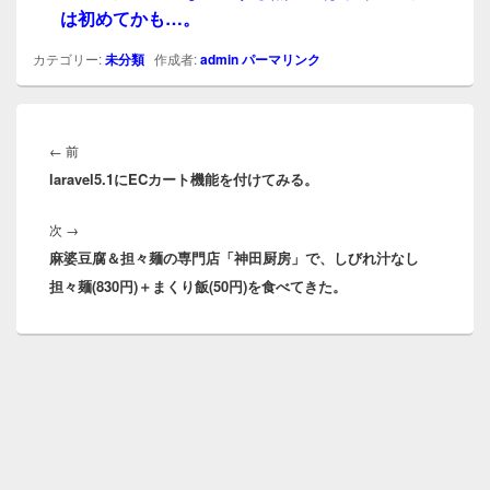
は初めてかも…。
カテゴリー:
未分類
作成者:
admin
パーマリンク
投
稿
前
←
前
ナ
laravel5.1にECカート機能を付けてみる。
の
ビ
投
ゲ
次
次
→
稿:
ー
麻婆豆腐＆担々麺の専門店「神田厨房」で、しびれ汁なし
の
シ
担々麺(830円)＋まくり飯(50円)を食べてきた。
投
ョ
稿:
ン