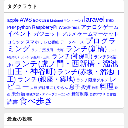
バ
タグクラウド
ー
ウ
laravel
AWS
apple
ィ
linux
kintone(キントーン)
EC-CUBE
ジ
アナログゲーム
RaspberryPi
python
PHP
WordPress
ェ
イベント
ガジェット
ゲームマーケット
グルメ
ッ
プログラ
ト
スマホ
コミック
データベース
テレビ番組
エ
ミング
ランチ(新橋)
ランチ(五反田・大崎)
ランチ
リ
ランチ(神保町)
ア
ランチ(秋葉
(有楽町)
ランチ(浜松町・三田)
ランチ(虎ノ門・西新橋・溜池
原)
山王・神谷町)
ランチ(赤坂・溜池山
レ
王)
ランチ(銀座・築地)
ランチ限定グルメ
料理
ビュー
息子
投資
娘は誰にもやらん
人狼
数学
映
未分類
糖質制限
画
自作アプリ
自作物
機械学習・ディープラーニング
食べ歩き
読書
最近の投稿