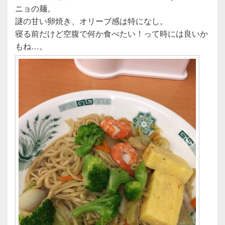
e
er
ニョの麺。
b
謎の甘い卵焼き、オリーブ感は特になし。
o
寝る前だけど空腹で何か食べたい！って時には良いか
o
もね…。
k