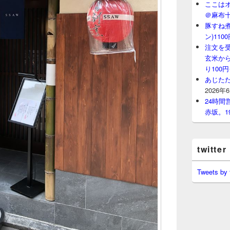
ここはオ
＠麻布
豚すね
ン)11
注文を
玄米から
り100
あじたた
2026年
24時
赤坂。1
twitter
Tweets by