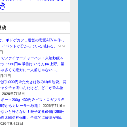
き
投稿
gptで、ボドゲカフェ運営の恋愛ADVを作っ
。 イベントが分かっている感ある。
2026
7日
カでファイヤーチャーハン！火焰炒飯＆
ット980円＠翠雲(すいうん)＠上野。量
ちゃ多くて絶対に一人前じゃない…。
7月27日
ば(L)990円＠たぬきは飲み物＠池袋。蕎
チャクチャ固いんだけど、どこが飲み物
？
2026年7月8日
ポーク200g1430円＠ビストロガブリ＠
3時からカレー食べ放題！
2026年7月6日
ないと許さない！餃子定食(9個)1250円
の肉太郎＠神保町、全体的に酸味が効い
2026年6月23日