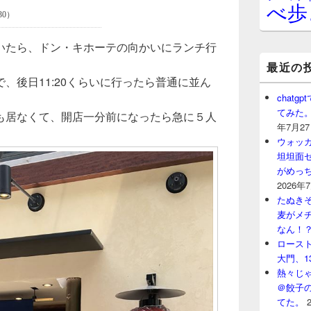
べ歩
いたら、ドン・キホーテの向かいにランチ行
最近の
、後日11:20くらいに行ったら普通に並ん
chat
てみた
も居なくて、開店一分前になったら急に５人
年7月2
ウォッ
坦坦面セ
がめっ
2026年
たぬきそ
麦がメ
なん！
ロースト
大門、1
熱々じゃ
＠餃子
てた。