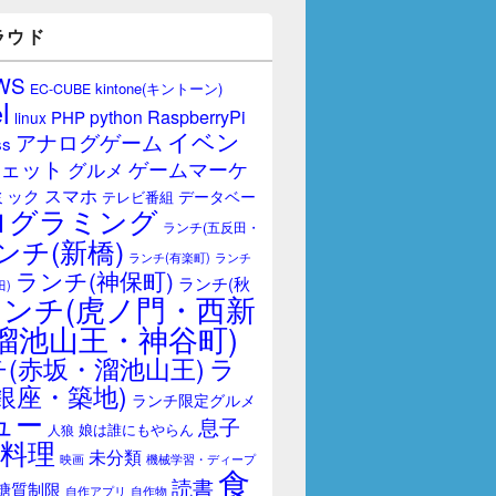
ラウド
WS
kintone(キントーン)
EC-CUBE
l
RaspberryPi
python
PHP
linux
イベン
アナログゲーム
ss
ェット
ゲームマーケ
グルメ
スマホ
ミック
データベー
テレビ番組
ログラミング
ランチ(五反田・
ンチ(新橋)
ランチ(有楽町)
ランチ
ランチ(神保町)
ランチ(秋
田)
ランチ(虎ノ門・西新
溜池山王・神谷町)
(赤坂・溜池山王)
ラ
銀座・築地)
ランチ限定グルメ
ュー
息子
娘は誰にもやらん
人狼
料理
未分類
映画
機械学習・ディープ
食
読書
糖質制限
自作アプリ
自作物