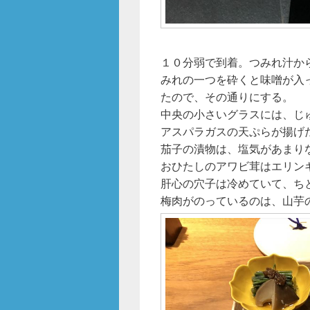
１０分弱で到着。つみれ汁か
みれの一つを砕くと味噌が入
たので、その通りにする。
中央の小さいグラスには、じ
アスパラガスの天ぷらが揚げ
茄子の漬物は、塩気があまり
おひたしのアワビ茸はエリン
肝心の穴子は冷めていて、ち
梅肉がのっているのは、山芋