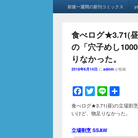
メ
前後一週間の新刊コミックス
y
イ
ン
メ
ニ
食べログ★3.71(
ュ
ー
の「穴子めし10
りなかった。
2018年6月14日
に
admin
が投稿
F
T
Li
共
a
wi
n
有
食べログ★3.71(昼)の立場割
c
tt
e
いけど、物足りなかった。
e
er
b
立場割烹 SSAW