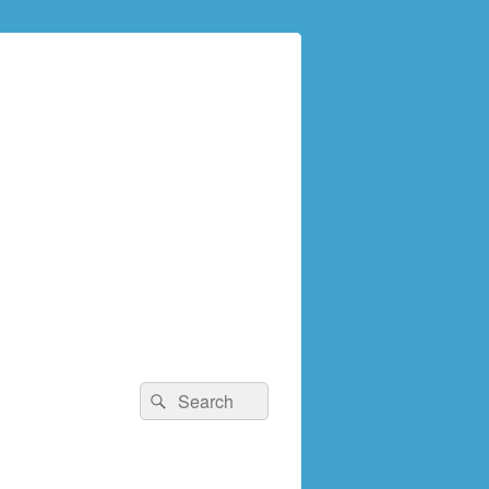
検
検
索:
索