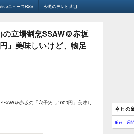
ahooニュースRSS
今週のテレビ番組
昼)の立場割烹SSAW＠赤坂
00円」美味しいけど、物足
烹SSAW＠赤坂の「穴子めし1000円」美味し
メ
今月の
イ
ン
サ
前後一週
イ
ド