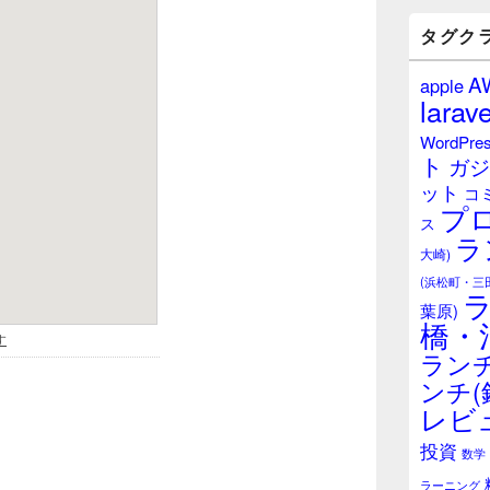
バ
ー
タグク
ウ
ィ
A
apple
ジ
larave
ェ
ッ
WordPre
ト
ト
ガジ
エ
ット
リ
コ
プ
ア
ス
ラ
大崎)
(浜松町・三
葉原)
橋・
ランチ
ンチ(
レビ
投資
数学
ラーニング