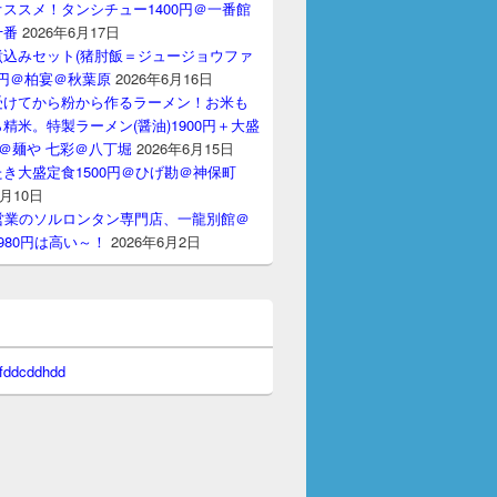
ススメ！タンシチュー1400円＠一番館
十番
2026年6月17日
煮込みセット(猪肘飯＝ジュージョウファ
00円＠柏宴＠秋葉原
2026年6月16日
受けてから粉から作るラーメン！お米も
精米。特製ラーメン(醤油)1900円＋大盛
円＠麺や 七彩＠八丁堀
2026年6月15日
き大盛定食1500円＠ひげ勘＠神保町
6月10日
間営業のソルロンタン専門店、一龍別館＠
980円は高い～！
2026年6月2日
 fddcddhdd