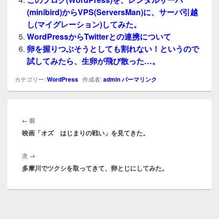
(minibird)からVPS(ServersMan)に、サーバ引越
し(マイグレーション)してみた。
WordPressからTwitterとの連携について
卵を握りつぶそうとしても割れない！というので
試してみたら、生卵が飛び散った…。
カテゴリー:
WordPress
作成者:
admin
パーマリンク
投
稿
前
←
前
ナ
映画「オズ はじまりの戦い」を見てきた。
の
ビ
投
ゲ
次
次
→
稿:
ー
多摩川でツクシを取ってきて、卵とじにしてみた。
の
シ
投
ョ
稿:
ン