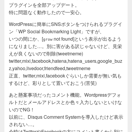
e
er
プラグインを全部アップデート。
b
特に問題なく動作したので一安心。
o
WordPressに簡単にSNSボタンをつけられるプラグイ
o
ン「WP Social Bookmarking Light」ですが、
k
いつの間にか、[
not found]という表示が出るよう
grow
になりました…。別に害がある訳じゃないけど、見栄
えが良くないので削除(tweetmeme)
twitter,mixi,facebook,hatena,hatena_users,google_buz
z,yahoo,livedoor,friendfeed,tweetmeme
正直、twitter,mixi,facebookぐらいしか需要が無い気も
するけど、彩りとして置いておこう(苦笑)
あと懸案事項だったコメント機能。Wordpressデフォ
ルトだとメールアドレスとか色々入力しないといけな
いのでNG！
以前に、Disqus Comment Systemを導入したけど表示
されない…。
今時はTwitterやFacebookの方にコメント書くから別に