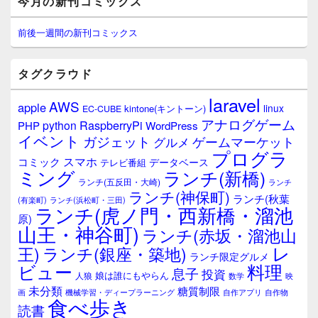
今月の新刊コミックス
イ
ン
サ
前後一週間の新刊コミックス
イ
ド
バ
タグクラウド
ー
ウ
laravel
AWS
apple
ィ
linux
kintone(キントーン)
EC-CUBE
ジ
アナログゲーム
RaspberryPi
python
PHP
WordPress
ェ
イベント
ガジェット
ゲームマーケット
グルメ
ッ
プログラ
ト
スマホ
コミック
データベース
テレビ番組
エ
ミング
ランチ(新橋)
ランチ(五反田・大崎)
ランチ
リ
ランチ(神保町)
ア
ランチ(秋葉
(有楽町)
ランチ(浜松町・三田)
ランチ(虎ノ門・西新橋・溜池
原)
山王・神谷町)
ランチ(赤坂・溜池山
レ
王)
ランチ(銀座・築地)
ランチ限定グルメ
料理
ビュー
息子
投資
娘は誰にもやらん
人狼
数学
映
未分類
糖質制限
画
自作アプリ
自作物
機械学習・ディープラーニング
食べ歩き
読書