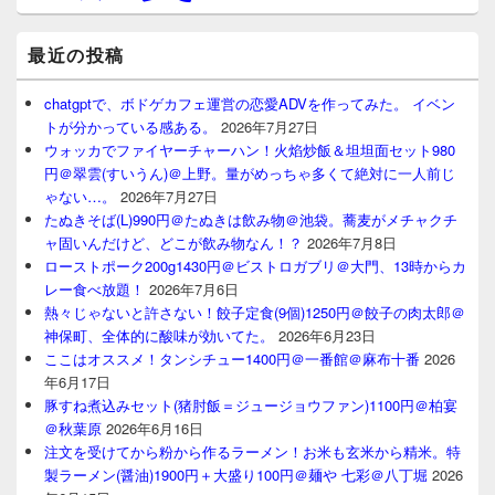
最近の投稿
chatgptで、ボドゲカフェ運営の恋愛ADVを作ってみた。 イベン
トが分かっている感ある。
2026年7月27日
ウォッカでファイヤーチャーハン！火焰炒飯＆坦坦面セット980
円＠翠雲(すいうん)＠上野。量がめっちゃ多くて絶対に一人前じ
ゃない…。
2026年7月27日
たぬきそば(L)990円＠たぬきは飲み物＠池袋。蕎麦がメチャクチ
ャ固いんだけど、どこが飲み物なん！？
2026年7月8日
ローストポーク200g1430円＠ビストロガブリ＠大門、13時からカ
レー食べ放題！
2026年7月6日
熱々じゃないと許さない！餃子定食(9個)1250円＠餃子の肉太郎＠
神保町、全体的に酸味が効いてた。
2026年6月23日
ここはオススメ！タンシチュー1400円＠一番館＠麻布十番
2026
年6月17日
豚すね煮込みセット(猪肘飯＝ジュージョウファン)1100円＠柏宴
＠秋葉原
2026年6月16日
注文を受けてから粉から作るラーメン！お米も玄米から精米。特
製ラーメン(醤油)1900円＋大盛り100円＠麺や 七彩＠八丁堀
2026