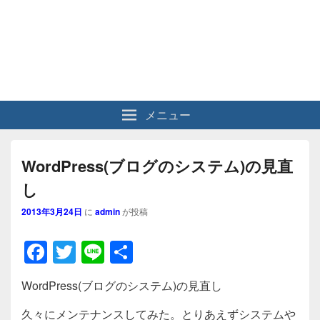
メニュー
WordPress(ブログのシステム)の見直
し
2013年3月24日
に
admin
が投稿
F
T
Li
共
a
wi
n
有
WordPress(ブログのシステム)の見直し
c
tt
e
久々にメンテナンスしてみた。とりあえずシステムや