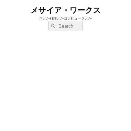
メサイア・ワークス
本とか料理とかコンピュータとか
検
検
索:
索