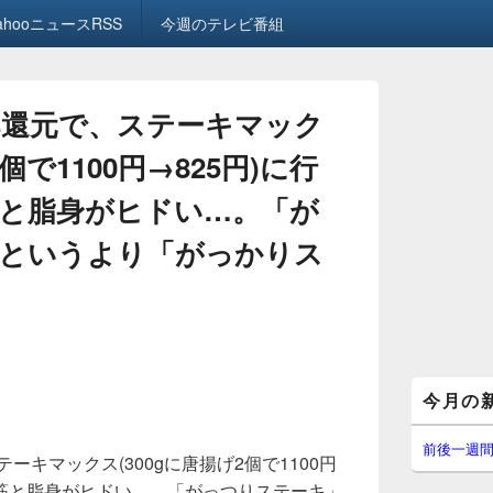
ahooニュースRSS
今週のテレビ番組
25%還元で、ステーキマック
個で1100円→825円)に行
と脂身がヒドい…。「が
というより「がっかりス
メ
今月の
イ
ン
サ
前後一週
ステーキマックス(300gに唐揚げ2個で1100円
イ
ド
、筋と脂身がヒドい…。「がっつりステーキ」