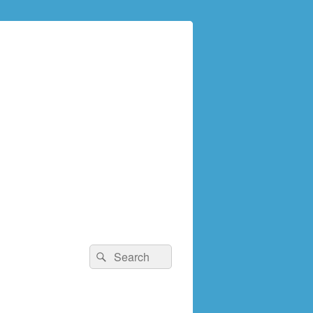
検
検
索:
索