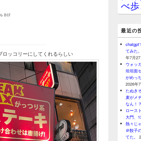
べ歩
最近の
chat
てみた
ブロッコリーにしてくれるらしい
年7月2
ウォッ
坦坦面セ
がめっ
2026年
たぬきそ
麦がメ
なん！
ロースト
大門、1
熱々じゃ
＠餃子
てた。