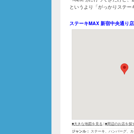
e
er
というより「がっかりステー
b
o
ステーキMAX 新宿中央通り店
o
k