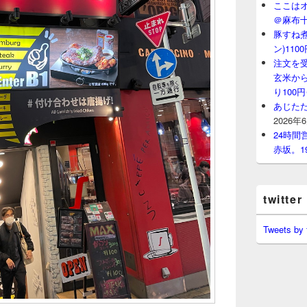
ここはオ
＠麻布
豚すね
ン)11
注文を
玄米から
り100
あじたた
2026年
24時
赤坂。1
twitter
Tweets by