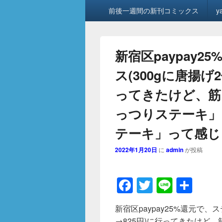
メ
前後一週間の新刊コミックス
y
イ
ン
メ
ニ
新宿区paypay
ュ
ー
ス(300gに唐揚げ2
ってきたけど、筋
っつりステーキ」
テーキ」って感じ
2022年1月20日
に
admin
が投稿
F
T
Li
共
a
wi
n
有
新宿区paypay25%還元で、
c
tt
e
→825円)に行ってきたけど