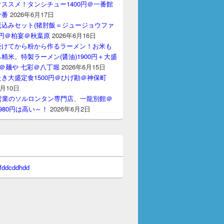
ススメ！タンシチュー1400円＠一番館
十番
2026年6月17日
煮込みセット(猪肘飯＝ジュージョウファ
00円＠柏宴＠秋葉原
2026年6月16日
受けてから粉から作るラーメン！お米も
精米。特製ラーメン(醤油)1900円＋大盛
円＠麺や 七彩＠八丁堀
2026年6月15日
き大盛定食1500円＠ひげ勘＠神保町
6月10日
間営業のソルロンタン専門店、一龍別館＠
980円は高い～！
2026年6月2日
 fddcddhdd