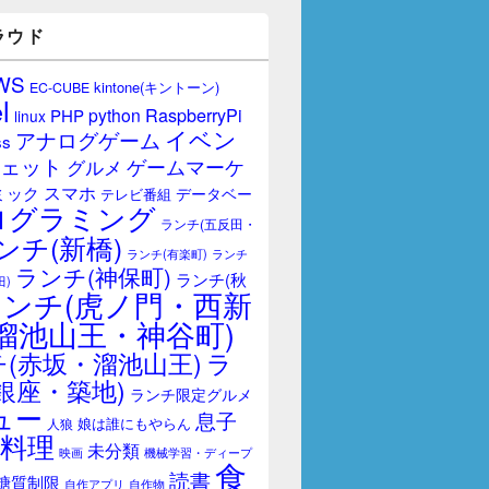
ラウド
WS
kintone(キントーン)
EC-CUBE
l
RaspberryPi
python
PHP
linux
イベン
アナログゲーム
ss
ェット
ゲームマーケ
グルメ
スマホ
ミック
データベー
テレビ番組
ログラミング
ランチ(五反田・
ンチ(新橋)
ランチ(有楽町)
ランチ
ランチ(神保町)
ランチ(秋
田)
ランチ(虎ノ門・西新
溜池山王・神谷町)
(赤坂・溜池山王)
ラ
銀座・築地)
ランチ限定グルメ
ュー
息子
娘は誰にもやらん
人狼
料理
未分類
映画
機械学習・ディープ
食
読書
糖質制限
自作アプリ
自作物