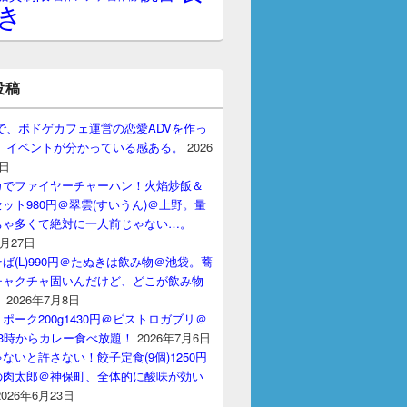
き
投稿
gptで、ボドゲカフェ運営の恋愛ADVを作っ
。 イベントが分かっている感ある。
2026
7日
カでファイヤーチャーハン！火焰炒飯＆
ット980円＠翠雲(すいうん)＠上野。量
ちゃ多くて絶対に一人前じゃない…。
7月27日
ば(L)990円＠たぬきは飲み物＠池袋。蕎
チャクチャ固いんだけど、どこが飲み物
？
2026年7月8日
ポーク200g1430円＠ビストロガブリ＠
3時からカレー食べ放題！
2026年7月6日
ないと許さない！餃子定食(9個)1250円
の肉太郎＠神保町、全体的に酸味が効い
2026年6月23日