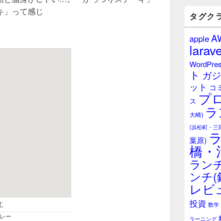
バ
キ」って感じ
ー
タグク
ウ
ィ
A
apple
ジ
larave
ェ
ッ
WordPre
ト
ト
ガジ
エ
ット
リ
コ
プ
ア
ス
ラ
大崎)
(浜松町・三
葉原)
橋・
ランチ
ンチ(
レビ
投資
数学
ラーニング