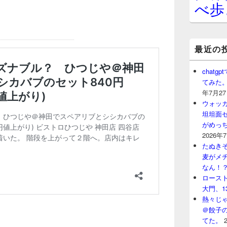
べ歩
最近の
chat
てみた
年7月2
ウォッ
坦坦面セ
がめっ
2026年
たぬきそ
麦がメ
なん！
ロースト
大門、1
熱々じゃ
＠餃子
てた。