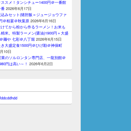
ススメ！タンシチュー1400円＠一番館
十番
2026年6月17日
煮込みセット(猪肘飯＝ジュージョウファ
00円＠柏宴＠秋葉原
2026年6月16日
受けてから粉から作るラーメン！お米も
精米。特製ラーメン(醤油)1900円＋大盛
円＠麺や 七彩＠八丁堀
2026年6月15日
き大盛定食1500円＠ひげ勘＠神保町
6月10日
間営業のソルロンタン専門店、一龍別館＠
980円は高い～！
2026年6月2日
 fddcddhdd