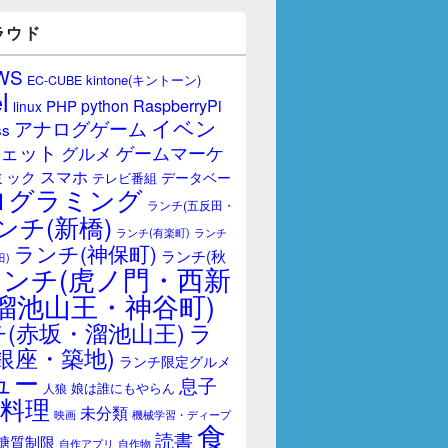
ラウド
WS
kintone(キントーン)
EC-CUBE
l
RaspberryPi
python
PHP
linux
イベン
アナログゲーム
ss
ェット
ゲームマーケ
グルメ
スマホ
ミック
データベー
テレビ番組
ログラミング
ランチ(五反田・
ンチ(新橋)
ランチ(有楽町)
ランチ
ランチ(神保町)
ランチ(秋
田)
ランチ(虎ノ門・西新
溜池山王・神谷町)
(赤坂・溜池山王)
ラ
銀座・築地)
ランチ限定グルメ
ュー
息子
娘は誰にもやらん
人狼
料理
未分類
映画
機械学習・ディープ
食
読書
糖質制限
自作アプリ
自作物