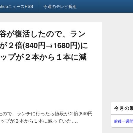
ahooニュースRSS
今週のテレビ番組
谷が復活したので、ラン
倍(840円→1680円)に
ップが２本から１本に減
メ
今月の
イ
ので、ランチに行ったら値段が２倍(840円
ン
チョップが２本から１本に減っていた…。
サ
前後一週
イ
ド