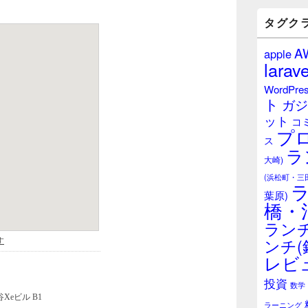
バ
ー
タグク
ウ
ィ
A
apple
ジ
larave
ェ
ッ
WordPre
ト
ト
ガジ
エ
ット
リ
コ
プ
ア
ス
ラ
大崎)
(浜松町・三
葉原)
橋・
ランチ
ンチ(
レビ
投資
数学
ラーニング