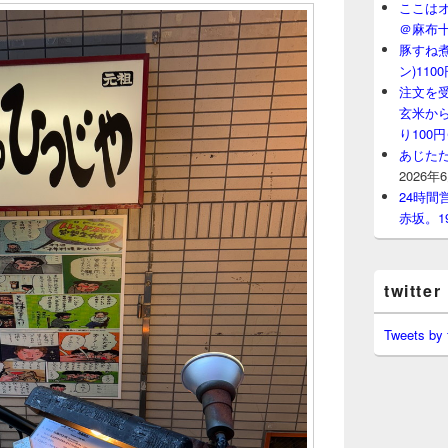
ここはオ
＠麻布
豚すね
ン)11
注文を
玄米から
り100
あじたた
2026年
24時
赤坂。1
twitter
Tweets by