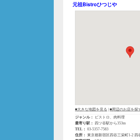
b
元祖Bistroひつじや
o
o
k