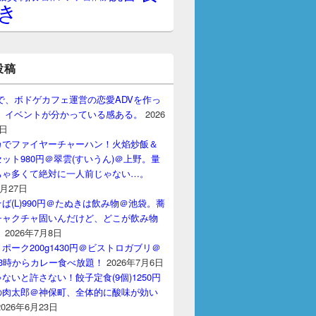
き
投稿
gptで、ボドゲカフェ運営の恋愛ADVを作っ
。 イベントが分かっている感ある。
2026
7日
カでファイヤーチャーハン！火焰炒飯＆
ット980円＠翠雲(すいうん)＠上野。量
ちゃ多くて絶対に一人前じゃない…。
7月27日
ば(L)990円＠たぬきは飲み物＠池袋。蕎
チャクチャ固いんだけど、どこが飲み物
？
2026年7月8日
ポーク200g1430円＠ビストロガブリ＠
3時からカレー食べ放題！
2026年7月6日
ないと許さない！餃子定食(9個)1250円
の肉太郎＠神保町、全体的に酸味が効い
2026年6月23日