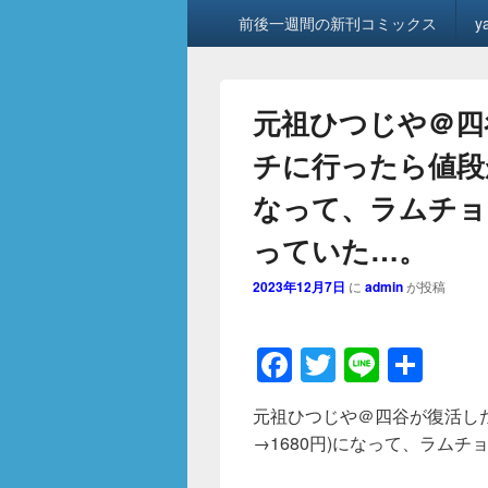
メ
前後一週間の新刊コミックス
y
イ
ン
メ
ニ
元祖ひつじや＠四
ュ
ー
チに行ったら値段が２
なって、ラムチョ
っていた…。
2023年12月7日
に
admin
が投稿
F
T
Li
共
a
wi
n
有
元祖ひつじや＠四谷が復活した
c
tt
e
→1680円)になって、ラム
e
er