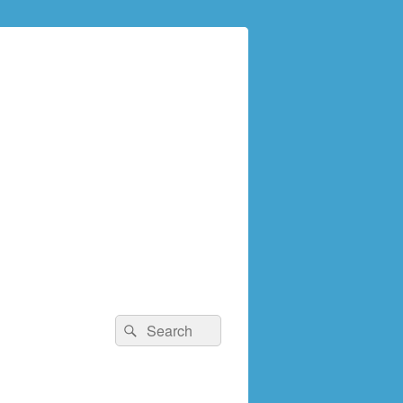
検
検
索:
索